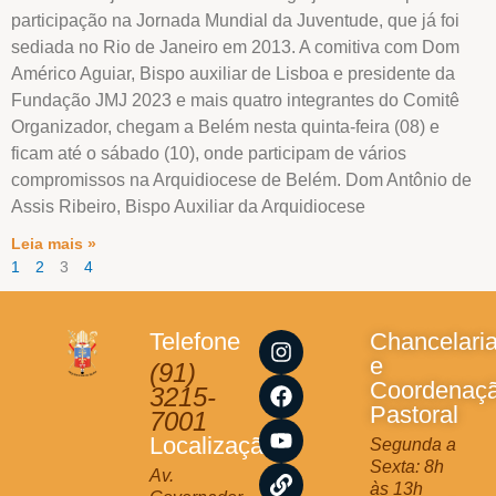
participação na Jornada Mundial da Juventude, que já foi
sediada no Rio de Janeiro em 2013. A comitiva com Dom
Américo Aguiar, Bispo auxiliar de Lisboa e presidente da
Fundação JMJ 2023 e mais quatro integrantes do Comitê
Organizador, chegam a Belém nesta quinta-feira (08) e
ficam até o sábado (10), onde participam de vários
compromissos na Arquidiocese de Belém. Dom Antônio de
Assis Ribeiro, Bispo Auxiliar da Arquidiocese
Leia mais »
1
2
3
4
I
F
Y
L
Telefone
Chancelari
n
a
o
i
e
(91)
s
c
u
n
Coordenaç
3215-
t
e
t
k
Pastoral
7001
a
b
u
Localização
Segunda a
g
o
b
Sexta: 8h
r
o
e
Av.
às 13h
a
k