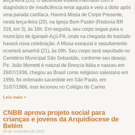
terça-feira (20). O sacerdote estava internado com o
diagnóstico de insuficiência renal aguda e veio a óbito após
uma parada cardíaca. Haverá Missa de Corpo Presente,
nesta terça-feira (20), na Igreja Bom Pastor (Rodovia BR
316, km 3), às 16h. Em seguida, seu corpo segue para o
município de Igarapé-Açú-PA, onde na chegada do traslado
haverá nova celebração. A Missa exequial e sepultamento
ocorrerá amanhã (21), às 09h. Seu corpo será sepultado no
Cemitério Municipal São Sebastião, conforme seu desejo.
Pe. João Mometti é natural de Brescia-Itália e nasceu em
29/07/1936, chegou ao Brasil como religioso salesiano em
1956, foi ordenado sacerdote em São Paulo, em
31/07/1966, mas lecionou no Colégio do Carmo
Leia mais »
CNBB aprova projeto social para
crianças e jovens da Arquidiocese de
Belém
24 de novembro de 2023