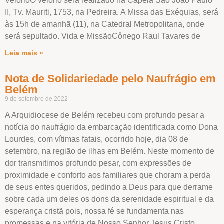
VelórioO velório será realizado na Capela São João Paulo
II, Tv. Mauriti, 1753, na Pedreira. A Missa das Exéquias, será
às 15h de amanhã (11), na Catedral Metropolitana, onde
será sepultado. Vida e MissãoCônego Raul Tavares de
Leia mais »
Nota de Solidariedade pelo Naufrágio em
Belém
9 de setembro de 2022
A Arquidiocese de Belém recebeu com profundo pesar a
notícia do naufrágio da embarcação identificada como Dona
Lourdes, com vítimas fatais, ocorrido hoje, dia 08 de
setembro, na região de ilhas em Belém. Neste momento de
dor transmitimos profundo pesar, com expressões de
proximidade e conforto aos familiares que choram a perda
de seus entes queridos, pedindo a Deus para que derrame
sobre cada um deles os dons da serenidade espiritual e da
esperança cristã pois, nossa fé se fundamenta nas
promessas e na vitória de Nosso Senhor Jesus Cristo.