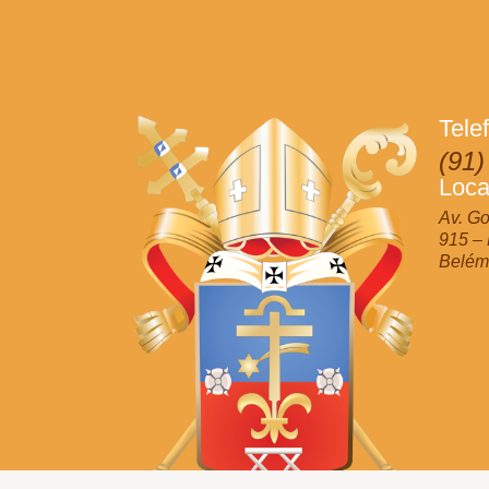
Tele
(91)
Loca
Av. Go
915 –
Belém