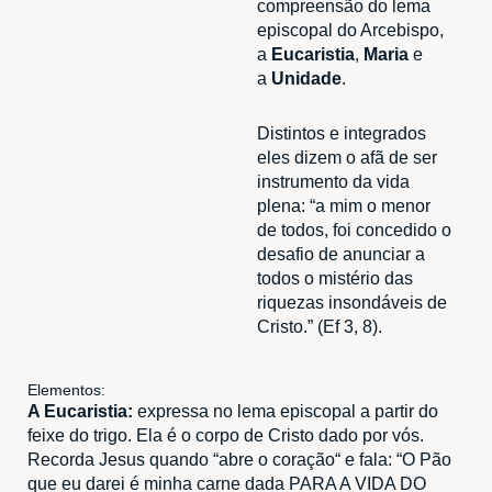
compreensão do lema
episcopal do Arcebispo,
a
Eucaristia
,
Maria
e
a
Unidade
.
Distintos e integrados
eles dizem o afã de ser
instrumento da vida
plena: “a mim o menor
de todos, foi concedido o
desafio de anunciar a
todos o mistério das
riquezas insondáveis de
Cristo.” (Ef 3, 8).
Elementos:
A Eucaristia:
expressa no lema episcopal a partir do
feixe do trigo. Ela é o corpo de Cristo dado por vós.
Recorda Jesus quando “abre o coração“ e fala: “O Pão
que eu darei é minha carne dada PARA A VIDA DO