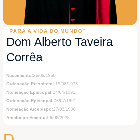
“PARA A VIDA DO MUNDO”
Dom Alberto Taveira
Corrêa
Nascimento:
26/05/1950
Ordenação Presbiteral:
15/08/1973
Nomeação Episcopal:
24/04/1991
Ordenação Episcopal:
06/07/1991
Nomeação Arcebispo:
27/03/1996
Arcebispo Emérito:
06/08/2025
D