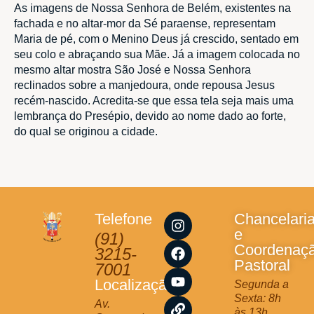
As imagens de Nossa Senhora de Belém, existentes na
fachada e no altar-mor da Sé paraense, representam
Maria de pé, com o Menino Deus já crescido, sentado em
seu colo e abraçando sua Mãe. Já a imagem colocada no
mesmo altar mostra São José e Nossa Senhora
reclinados sobre a manjedoura, onde repousa Jesus
recém-nascido. Acredita-se que essa tela seja mais uma
lembrança do Presépio, devido ao nome dado ao forte,
do qual se originou a cidade.
I
F
Y
L
Telefone
Chancelari
n
a
o
i
e
(91)
s
c
u
n
Coordenaç
3215-
t
e
t
k
Pastoral
7001
a
b
u
Localização
Segunda a
g
o
b
Sexta: 8h
r
o
e
Av.
às 13h