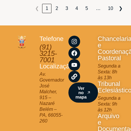
…
❮
1
2
3
4
5
10
❯
I
F
Y
L
Telefone
Chancelari
n
a
o
i
e
(91)
s
c
u
n
Coordenaç
3215-
t
e
t
k
Pastoral
7001
a
b
u
Localização
Segunda a
g
o
b
Sexta: 8h
r
o
e
Av.
às 13h
a
k
Governador
Tribunal
m
José
Ver
Eclesiástic
Malcher,
no
mapa
915 –
Segunda a
Nazaré
Sexta: 9h
Belém –
às 12h
Arquivo
PA, 66055-
260
e
Documenta