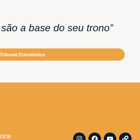
to são a base do seu trono”
Tribunal Eclesiástico
I
F
Y
L
fone