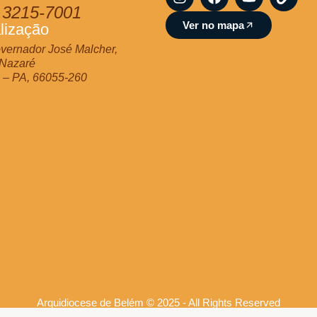
n
a
o
i
 3215-7001
s
c
u
n
Ver no mapa
lização
t
e
t
k
a
b
u
vernador José Malcher,
g
o
b
 Nazaré
r
o
e
 – PA, 66055-260
a
k
m
Arquidiocese de Belém © 2025 - All Rights Reserved