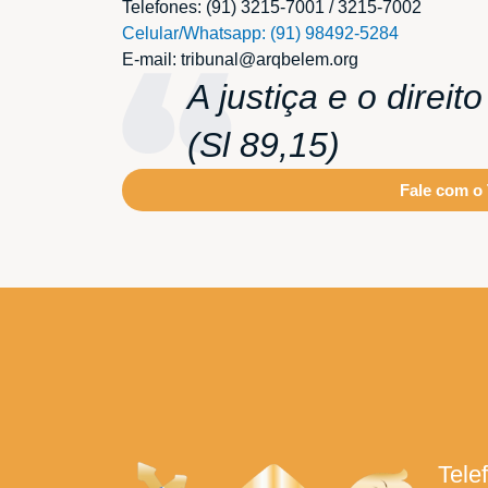
Telefones: (91) 3215-7001 / 3215-7002
Celular/Whatsapp: (91) 98492-5284
E-mail:
tribunal@arqbelem.org
A justiça e o direi
(Sl 89,15)
Fale com o 
Tele