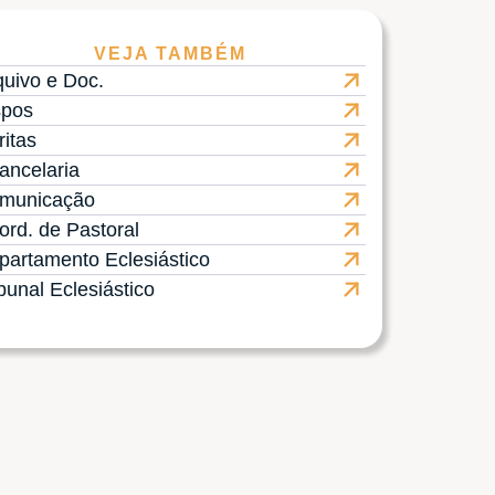
VEJA TAMBÉM
quivo e Doc.
spos
ritas
ancelaria
municação
ord. de Pastoral
partamento Eclesiástico
bunal Eclesiástico