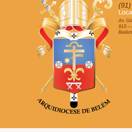
(91)
Loca
Av. Go
915 –
Belém