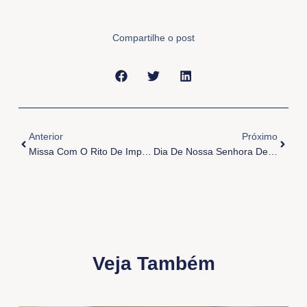
Compartilhe o post
Anterior
Próxi
Anterior
Próximo
Missa Com O Rito De Imposição Das Cinzas
Dia De Nossa Senhora De Lourdes
Veja Também