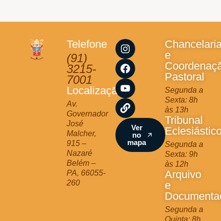
I
F
Y
L
Telefone
Chancelari
n
a
o
i
e
(91)
s
c
u
n
Coordenaç
3215-
t
e
t
k
Pastoral
7001
a
b
u
Localização
Segunda a
g
o
b
Sexta: 8h
r
o
e
Av.
às 13h
a
k
Governador
Tribunal
m
José
Ver
Eclesiástic
Malcher,
no
mapa
915 –
Segunda a
Nazaré
Sexta: 9h
Belém –
às 12h
Arquivo
PA, 66055-
260
e
Documenta
Segunda a
Quinta: 8h