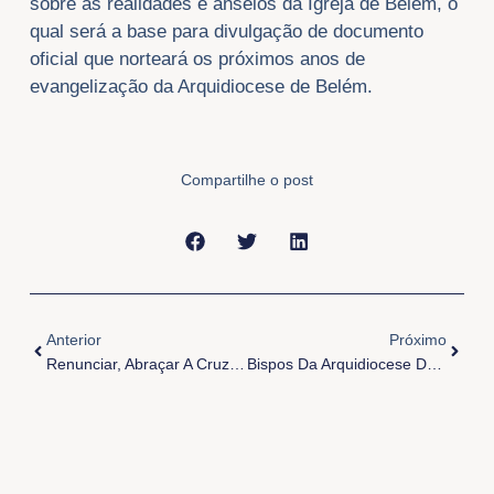
sobre as realidades e anseios da Igreja de Belém, o
qual será a base para divulgação de documento
oficial que norteará os próximos anos de
evangelização da Arquidiocese de Belém.
Compartilhe o post
Anterior
Próxi
Anterior
Próximo
Renunciar, Abraçar A Cruz E Seguir Jesus
Bispos Da Arquidiocese De Belém Se Encontram Com Papa Francisco