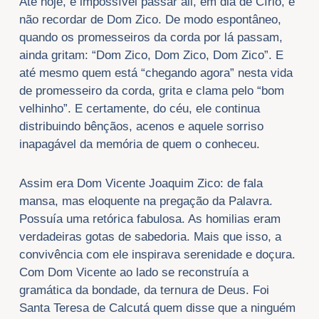
Até hoje, é impossível passar ali, em dia de Círio, e
não recordar de Dom Zico. De modo espontâneo,
quando os promesseiros da corda por lá passam,
ainda gritam: “Dom Zico, Dom Zico, Dom Zico”. E
até mesmo quem está “chegando agora” nesta vida
de promesseiro da corda, grita e clama pelo “bom
velhinho”. E certamente, do céu, ele continua
distribuindo bênçãos, acenos e aquele sorriso
inapagável da memória de quem o conheceu.
Assim era Dom Vicente Joaquim Zico: de fala
mansa, mas eloquente na pregação da Palavra.
Possuía uma retórica fabulosa. As homilias eram
verdadeiras gotas de sabedoria. Mais que isso, a
convivência com ele inspirava serenidade e doçura.
Com Dom Vicente ao lado se reconstruía a
gramática da bondade, da ternura de Deus. Foi
Santa Teresa de Calcutá quem disse que a ninguém