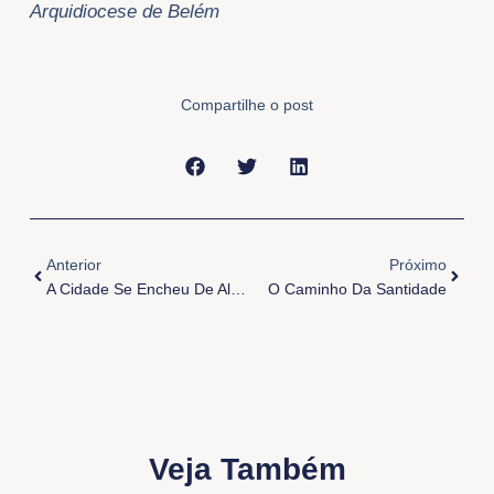
Arquidiocese de Belém
Compartilhe o post
Anterior
Próxi
Anterior
Próximo
A Cidade Se Encheu De Alegria!
O Caminho Da Santidade
Veja Também