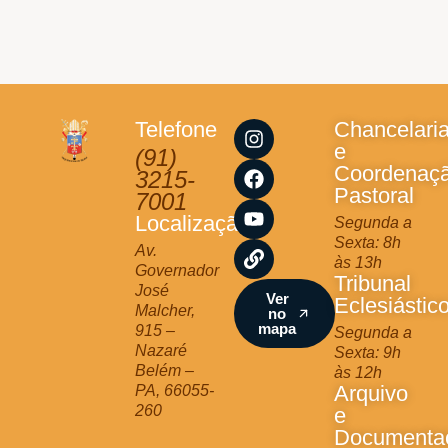
I
F
Y
L
Telefone
Chancelari
n
a
o
i
e
(91)
s
c
u
n
Coordenaç
3215-
t
e
t
k
Pastoral
7001
a
b
u
Localização
Segunda a
g
o
b
Sexta: 8h
r
o
e
Av.
às 13h
a
k
Governador
Tribunal
m
José
Ver
Eclesiástic
Malcher,
no
mapa
915 –
Segunda a
Nazaré
Sexta: 9h
Belém –
às 12h
Arquivo
PA, 66055-
260
e
Documenta