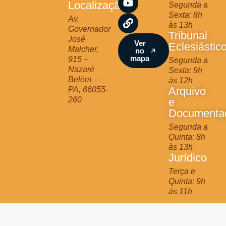
Localização
Segunda a
g
o
b
Sexta: 8h
r
o
e
Av.
às 13h
a
k
Governador
Tribunal
m
José
Ver
Eclesiástic
Malcher,
no
mapa
915 –
Segunda a
Nazaré
Sexta: 9h
Belém –
às 12h
Arquivo
PA, 66055-
260
e
Documenta
Segunda a
Quinta: 8h
às 13h
Jurídico
Terça e
Quinta: 9h
às 11h
Arquidiocese de Belém © 2025 - All Rights Reserved