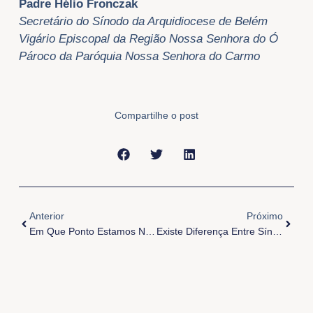
Padre Hélio Fronczak
Secretário do Sínodo da Arquidiocese de Belém
Vigário Episcopal da Região Nossa Senhora do Ó
Pároco da Paróquia Nossa Senhora do Carmo
Compartilhe o post
Anterior
Próxi
Anterior
Próximo
Em Que Ponto Estamos Na Caminhada Do Sínodo Arquidiocesano?
Existe Diferença Entre Sínodo E Assembleia?