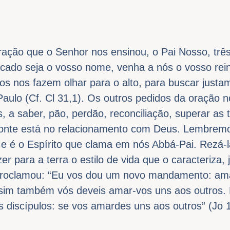
ração que o Senhor nos ensinou, o Pai Nosso, trê
cado seja o vosso nome, venha a nós o vosso reino
os nos fazem olhar para o alto, para buscar justa
 Paulo (Cf. Cl 31,1). Os outros pedidos da oração
 a saber, pão, perdão, reconciliação, superar as t
 fonte está no relacionamento com Deus. Lembrem
 e é o Espírito que clama em nós Abbá-Pai. Rezá-
r para a terra o estilo de vida que o caracteriza,
proclamou: “Eu vos dou um novo mandamento: ama
im também vós deveis amar-vos uns aos outros. 
 discípulos: se vos amardes uns aos outros” (Jo 