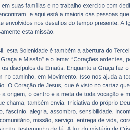
, em suas famílias e no trabalho exercido com de
encontram, e aqui está a maioria das pessoas que
 envolvidos nos desafios do tempo presente. A I
samente esta missão.
sil, esta Solenidade é também a abertura do Tercei
Graça e Missão” e o lema: “Corações ardentes, p
a os discípulos de Emaús. Enquanto a Graça faz o 
m no caminho, em Movimento. Isso nos ajuda a to
o. O Coração de Jesus, que é visto no cartaz que
e a origem, o centro e a meta de toda vocação e 
ue chama, também envia. Iniciativa do próprio Deus
o, fascínio, alegria, assombro, sensibilidade, inco
comunitário, missão, serviço, entrega de vida, c
icção, testemunho de fé. À luz do mistério de Cri