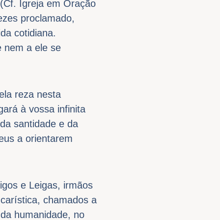
 (Cf. Igreja em Oração
ezes proclamado,
da cotidiana.
e nem a ele se
 ela reza nesta
ará à vossa infinita
 da santidade e da
Deus a orientarem
igos e Leigas, irmãos
carística, chamados a
o da humanidade, no