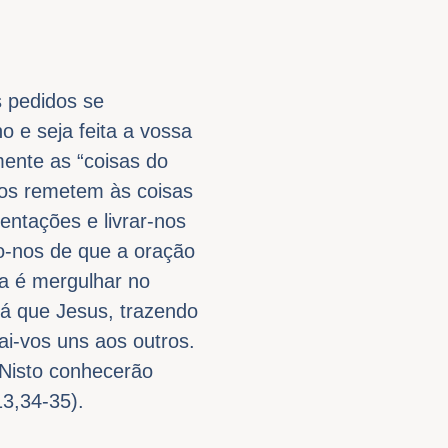
s pedidos se
 e seja feita a vossa
mente as “coisas do
 nos remetem às coisas
entações e livrar-nos
o-nos de que a oração
la é mergulhar no
 já que Jesus, trazendo
i-vos uns aos outros.
Nisto conhecerão
13,34-35).