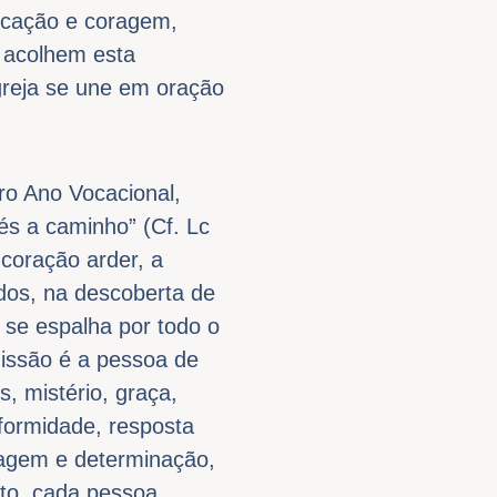
dicação e coragem,
 acolhem esta
greja se une em oração
ro Ano Vocacional,
és a caminho” (Cf. Lc
coração arder, a
dos, na descoberta de
 se espalha por todo o
missão é a pessoa de
, mistério, graça,
nformidade, resposta
oragem e determinação,
sto, cada pessoa