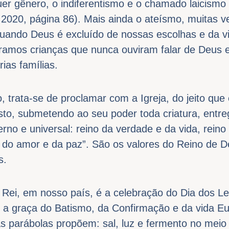
uer gênero, o indiferentismo e o chamado laicismo
020, página 86). Mais ainda o ateísmo, muitas v
quando Deus é excluído de nossas escolhas e da vi
tramos crianças que nunca ouviram falar de Deus 
ias famílias.
, trata-se de proclamar com a Igreja, do jeito que
sto, submetendo ao seu poder toda criatura, entreg
rno e universal: reino da verdade e da vida, reino
a, do amor e da paz”. São os valores do Reino de 
s.
 Rei, em nosso país, é a celebração do Dia dos Le
a graça do Batismo, da Confirmação e da vida Eu
as parábolas propõem: sal, luz e fermento no mei