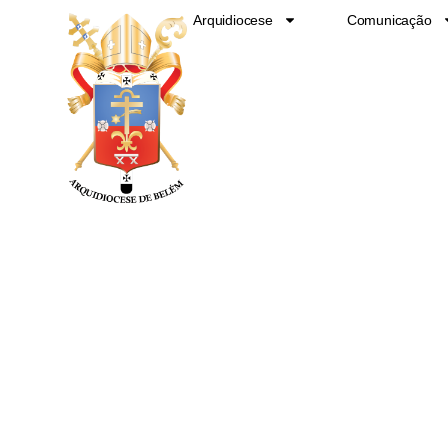
Ir
Arquidiocese
Comunicação
para
o
conteúdo