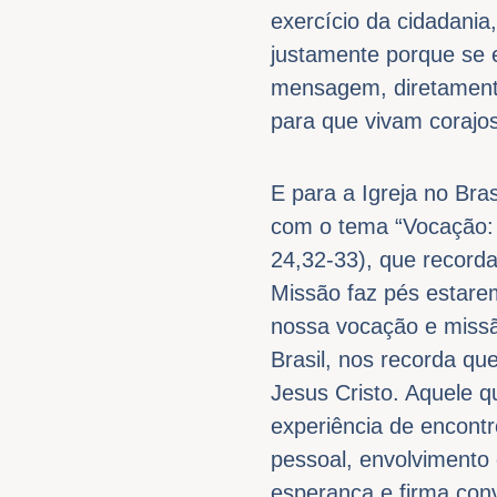
exercício da cidadania
justamente porque se 
mensagem, diretamente
para que vivam corajo
E para a Igreja no Bra
com o tema “Vocação: 
24,32-33), que record
Missão faz pés estare
nossa vocação e missã
Brasil, nos recorda qu
Jesus Cristo. Aquele q
experiência de encontr
pessoal, envolvimento 
esperança e firma conv