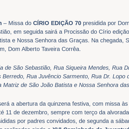
h
– Missa do
CÍRIO EDIÇÃO 70
presidida por Do
tião, em seguida sairá a Procissão do Círio ediçã
tista e Nossa Senhora das Graças. Na chegada, S
ém, Dom Alberto Taveira Corrêa.
ja de São Sebastião, Rua Siqueira Mendes, Rua D
s Berredo, Rua Juvêncio Sarmento, Rua Dr. Lopo 
eja Matriz de São João Batista e Nossa Senhora da
será a abertura da quinzena festiva, com missa à
té 11 de dezembro, sempre com terço da alvorada,
sididas por padres convidados, de segunda a sába