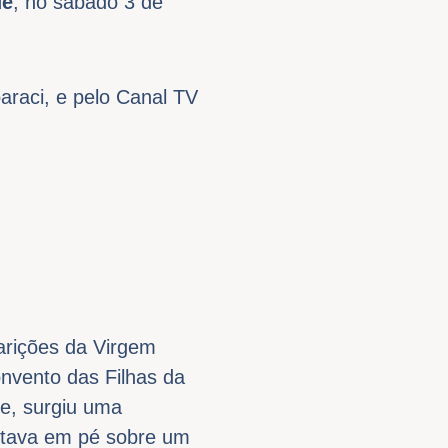
de
,
no sábado 3 de
araci, e pelo Canal TV
arições da Virgem
onvento das Filhas da
te, surgiu uma
stava em pé sobre um