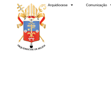
Ir
Arquidiocese
Comunicação
para
o
conteúdo