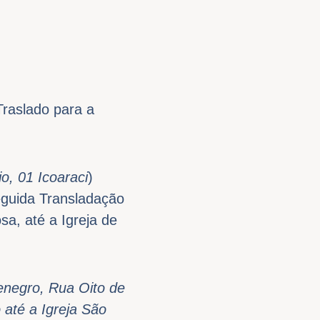
raslado para a
o, 01 Icoaraci
)
eguida Transladação
, até a Igreja de
enegro, Rua Oito de
até a Igreja São