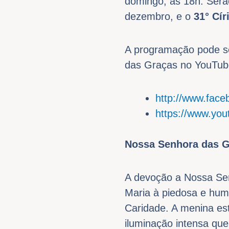
domingo, às 18h. Serã
dezembro, e o
31° Cír
A programação pode ser
das Graças no YouTub
http://www.faceb
https://www.yo
Nossa Senhora das 
A devoção a Nossa Sen
Maria à piedosa e humi
Caridade. A menina es
iluminação intensa qu