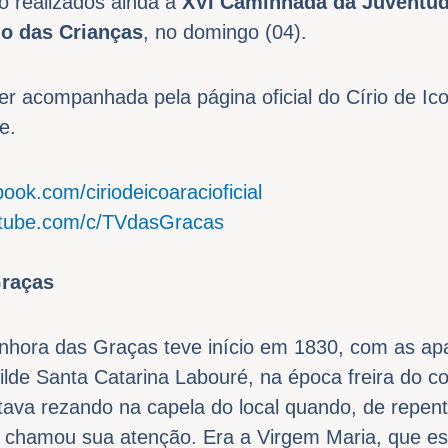
o realizados ainda a
XVI Caminhada da Juventu
io das Crianças
, no domingo (04).
 acompanhada pela página oficial do Círio de Ico
e.
ook.com/ciriodeicoaracioficial
utube.com/c/TVdasGracas
Graças
hora das Graças teve início em 1830, com as ap
lde Santa Catarina Labouré, na época freira do c
tava rezando na capela do local quando, de repen
e chamou sua atenção. Era a Virgem Maria, que e