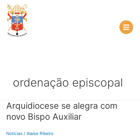
Ir
para
o
conteúdo
ordenação episcopal
Arquidiocese se alegra com
Arquidiocese
se
novo Bispo Auxiliar
alegra
com
novo
Notícias
/
Alaíse Ribeiro
Bispo