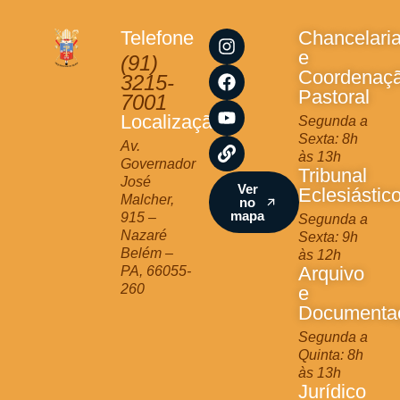
I
F
Y
L
Telefone
Chancelari
n
a
o
i
e
(91)
s
c
u
n
Coordenaç
3215-
t
e
t
k
Pastoral
7001
a
b
u
Localização
Segunda a
g
o
b
Sexta: 8h
r
o
e
Av.
às 13h
a
k
Governador
Tribunal
m
José
Ver
Eclesiástic
Malcher,
no
mapa
915 –
Segunda a
Nazaré
Sexta: 9h
Belém –
às 12h
Arquivo
PA, 66055-
260
e
Documenta
Segunda a
Quinta: 8h
às 13h
Jurídico