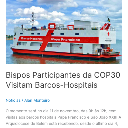
da
COP30
Visitam
Barcos-
Hospitais
Bispos Participantes da COP30
Visitam Barcos-Hospitais
Notícias
/
Alan Monteiro
O momento será no dia 11 de novembro, das 9h às 12h, com
visitas aos barcos hospitais Papa Francisco e São João XXIII A
Arquidiocese de Belém está recebendo, desde o último dia 4,