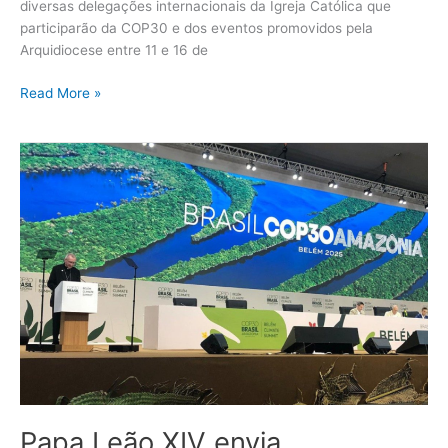
diversas delegações internacionais da Igreja Católica que
participarão da COP30 e dos eventos promovidos pela
Arquidiocese entre 11 e 16 de
Read More »
Papa
Leão
XIV
envia
mensagem
para
COP30
Papa Leão XIV envia