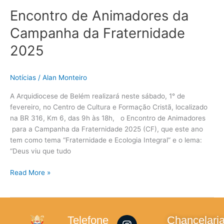
Encontro de Animadores da
Campanha da Fraternidade
2025
Notícias
/
Alan Monteiro
A Arquidiocese de Belém realizará neste sábado, 1° de
fevereiro, no Centro de Cultura e Formação Cristã, localizado
na BR 316, Km 6, das 9h às 18h, o Encontro de Animadores
para a Campanha da Fraternidade 2025 (CF), que este ano
tem como tema “Fraternidade e Ecologia Integral” e o lema:
“Deus viu que tudo
Read More »
I
F
Y
L
Telefone
Chancelari