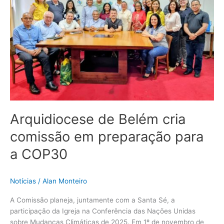
cria
comissão
em
preparação
para
a
COP30
Arquidiocese de Belém cria
comissão em preparação para
a COP30
Notícias
/
Alan Monteiro
A Comissão planeja, juntamente com a Santa Sé, a
participação da Igreja na Conferência das Nações Unidas
sobre Mudanças Climáticas de 2025. Em 1º de novembro de