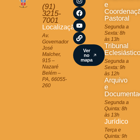
n
a
o
i
e
(91)
s
c
u
n
Coordenaç
3215-
t
e
t
k
Pastoral
7001
a
b
u
Localização
Segunda a
g
o
b
Sexta: 8h
r
o
e
Av.
às 13h
a
k
Governador
Tribunal
m
José
Ver
Eclesiástic
Malcher,
no
mapa
915 –
Segunda a
Nazaré
Sexta: 9h
Belém –
às 12h
Arquivo
PA, 66055-
260
e
Documenta
Segunda a
Quinta: 8h
às 13h
Jurídico
Terça e
Quinta: 9h