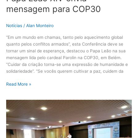
mensagem para COP30
Notícias
/
Alan Monteiro
“Em um mundo em chamas, tanto pelo aquecimento global
quanto pelos conflitos armados”, esta Conferência deve se
tornar um sinal de esperança, destacou o Papa Leão na sua
mensagem lida pelo cardeal Parolin na COP30, em Belém.
”Cuidar da criação torna-se uma expressão de humanidade e
solidariedade”. “Se vocês querem cultivar a paz, cuidem da
Read More »
Programação
da
Arquidiocese
de
Belém
na