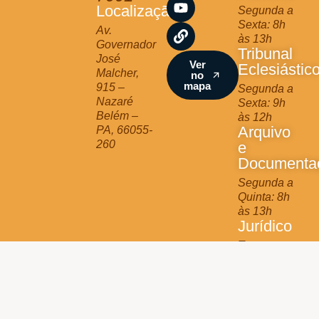
a
b
u
Localização
Segunda a
g
o
b
Sexta: 8h
r
o
e
Av.
às 13h
a
k
Governador
Tribunal
m
José
Ver
Eclesiástic
Malcher,
no
mapa
915 –
Segunda a
Nazaré
Sexta: 9h
Belém –
às 12h
Arquivo
PA, 66055-
260
e
Documenta
Segunda a
Quinta: 8h
às 13h
Jurídico
Terça e
Quinta: 9h
às 11h
Arquidiocese de Belém © 2025 - All Rights Reserved