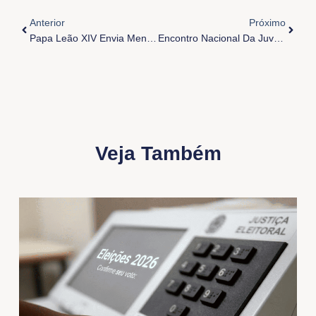
Anterior
Próxi
Anterior
Próximo
Papa Leão XIV Envia Mensagem Para COP30
Encontro Nacional Da Juventude Na Cop30
Veja Também