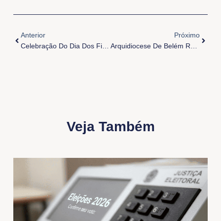
Anterior
Próxi
Anterior
Próximo
Celebração Do Dia Dos Fiéis Falecidos
Arquidiocese De Belém Recebe Delegações Internacionais Da Igreja Católica Para A Cop30
Veja Também