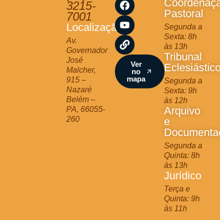
Coordenaç
3215-
t
e
t
k
Pastoral
7001
a
b
u
Localização
Segunda a
g
o
b
Sexta: 8h
r
o
e
Av.
às 13h
a
k
Governador
Tribunal
m
José
Ver
Eclesiástic
Malcher,
no
mapa
915 –
Segunda a
Nazaré
Sexta: 9h
Belém –
às 12h
Arquivo
PA, 66055-
260
e
Documenta
Segunda a
Quinta: 8h
às 13h
Jurídico
Terça e
Quinta: 9h
às 11h