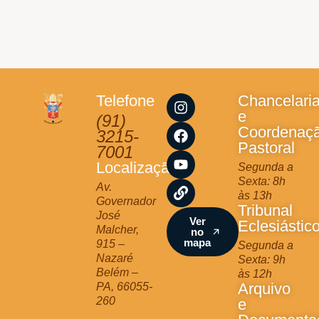
I
F
Y
L
Telefone
Chancelari
n
a
o
i
e
(91)
s
c
u
n
Coordenaç
3215-
t
e
t
k
Pastoral
7001
a
b
u
Localização
Segunda a
g
o
b
Sexta: 8h
r
o
e
Av.
às 13h
a
k
Governador
Tribunal
m
José
Ver
Eclesiástic
Malcher,
no
mapa
915 –
Segunda a
Nazaré
Sexta: 9h
Belém –
às 12h
Arquivo
PA, 66055-
260
e