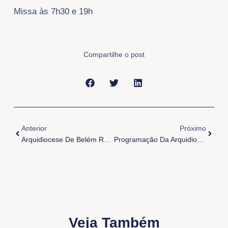
Missa às 7h30 e 19h
Compartilhe o post
Anterior
Próxi
Anterior
Próximo
Arquidiocese De Belém Recebe A Imagem Peregrina De São Miguel Arcanjo
Programação Da Arquidiocese De Belém Na COP30
Veja Também