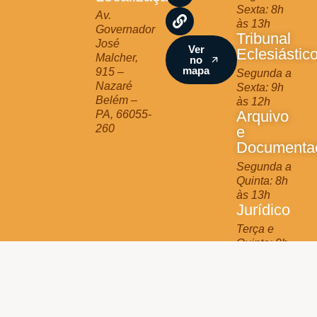
Sexta: 8h
r
o
e
Av.
às 13h
a
k
Governador
Tribunal
m
José
Ver
Eclesiástic
Malcher,
no
mapa
915 –
Segunda a
Nazaré
Sexta: 9h
Belém –
às 12h
Arquivo
PA, 66055-
260
e
Documenta
Segunda a
Quinta: 8h
às 13h
Jurídico
Terça e
Quinta: 9h
às 11h
Arquidiocese de Belém © 2025 - All Rights Reserved