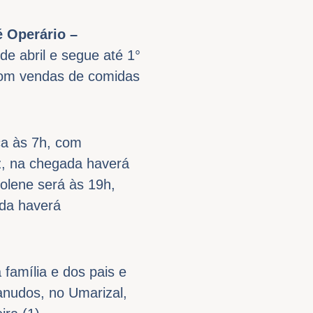
 Operário –
de abril e segue até 1°
 com vendas de comidas
a às 7h, com
iz, na chegada haverá
Solene será às 19h,
ida haverá
 família e dos pais e
anudos, no Umarizal,