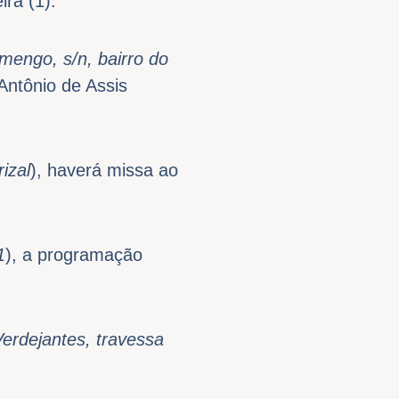
ra (1).
mengo, s/n, bairro do
Antônio de Assis
izal
), haverá missa ao
1
), a programação
erdejantes, travessa