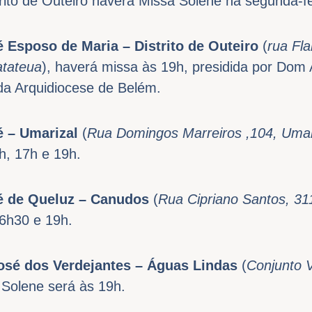
rito de Outeiro haverá Missa Solene na segunda-fei
 Esposo de Maria – Distrito de Outeiro
(
rua Fla
atateua
), haverá missa às 19h, presidida por Dom 
r da Arquidiocese de Belém.
 – Umarizal
(
Rua Domingos Marreiros ,104, Umar
1h, 17h e 19h.
é de Queluz – Canudos
(
Rua Cipriano Santos, 31
6h30 e 19h.
sé dos Verdejantes – Águas Lindas
(
Conjunto V
 Solene será às 19h.