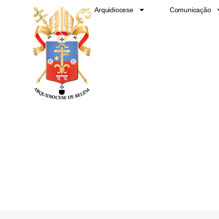
Ir
Arquidiocese
Comunicação
para
o
conteúdo