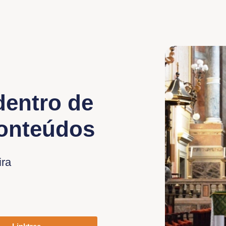
dentro de
conteúdos
ira