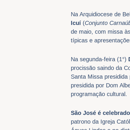
Na Arquidiocese de Be
Icuí
(
Conjunto Carnaúb
de maio, com missa às
típicas e apresentações
Na segunda-feira (1°)
procissão saindo da C
Santa Missa presidida 
presidida por Dom Alb
programação cultural.
São José é celebrad
patrono da Igreja Cató