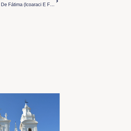
Festividade De Nossa Senhora De Fátima (Icoaraci E Fátima )