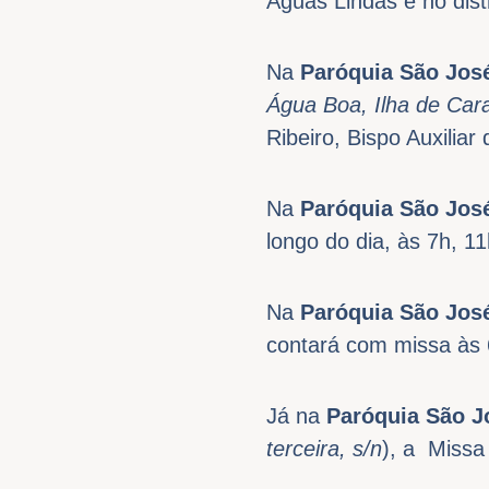
Águas Lindas e no dist
Na
Paróquia São José
Água Boa, Ilha de Car
Ribeiro, Bispo Auxilia
Na
Paróquia São José
longo do dia, às 7h, 1
Na
Paróquia São Jos
contará com missa às 
Já na
Paróquia São Jo
terceira, s/n
), a Missa