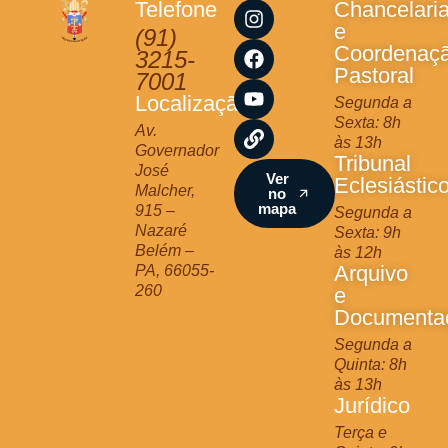
I
F
Y
L
Telefone
Chancelari
n
a
o
i
e
(91)
s
c
u
n
Coordenaç
3215-
t
e
t
k
Pastoral
7001
a
b
u
Localização
Segunda a
g
o
b
Sexta: 8h
r
o
e
Av.
às 13h
a
k
Governador
Tribunal
m
José
Ver
Eclesiástic
Malcher,
no
mapa
915 –
Segunda a
Nazaré
Sexta: 9h
Belém –
às 12h
Arquivo
PA, 66055-
260
e
Documenta
Segunda a
Quinta: 8h
às 13h
Jurídico
Terça e