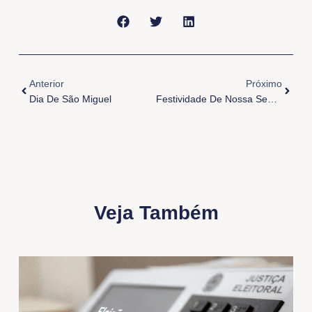
Anterior
Próxi
Anterior
Próximo
Dia De São Miguel
Festividade De Nossa Senhora Aparecida
Veja Também