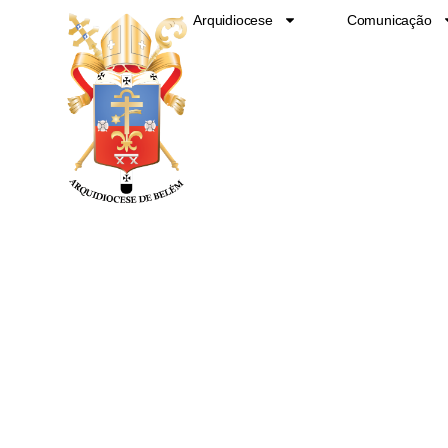
Ir
Arquidiocese
Comunicação
para
o
conteúdo