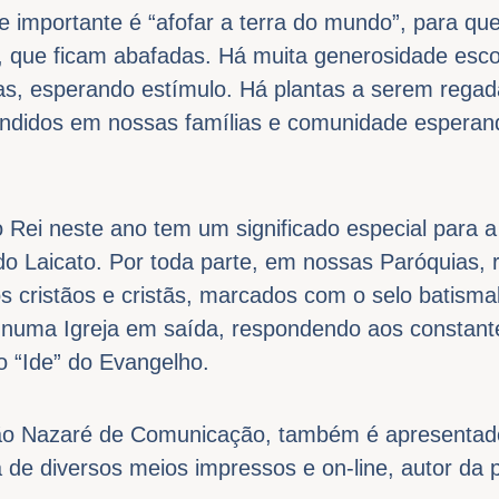
portante é “afofar a terra do mundo”, para que
s, que ficam abafadas. Há muita generosidade esco
s, esperando estímulo. Há plantas a serem rega
ondidos em nossas famílias e comunidade espera
 neste ano tem um significado especial para a Ig
o Laicato. Por toda parte, em nossas Paróquias,
os cristãos e cristãs, marcados com o selo batism
o, numa Igreja em saída, respondendo aos constan
o “Ide” do Evangelho.
ão Nazaré de Comunicação, também é apresentad
ta de diversos meios impressos e on-line, autor da 