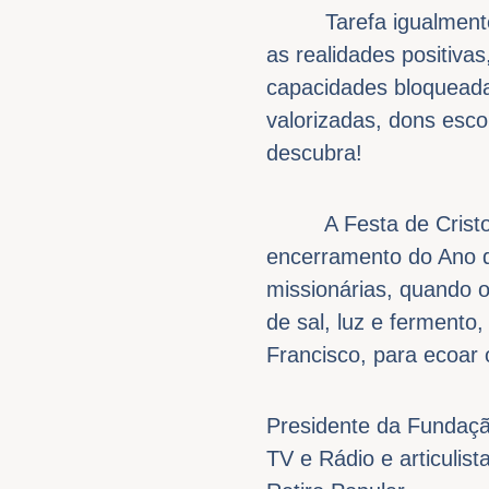
Tarefa igualmente im
as realidades positiva
capacidades bloqueada
valorizadas, dons esc
descubra!
A Festa de Cristo Rei
encerramento do Ano d
missionárias, quando 
de sal, luz e ferment
Francisco, para ecoar 
Presidente da Fundaç
TV e Rádio e articulis