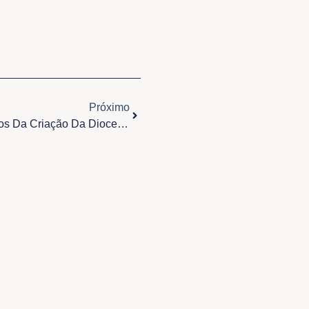
Próximo
Próximo
Divulgada A Marca Dos 300 Anos Da Criação Da Diocese De Belém Do Pará