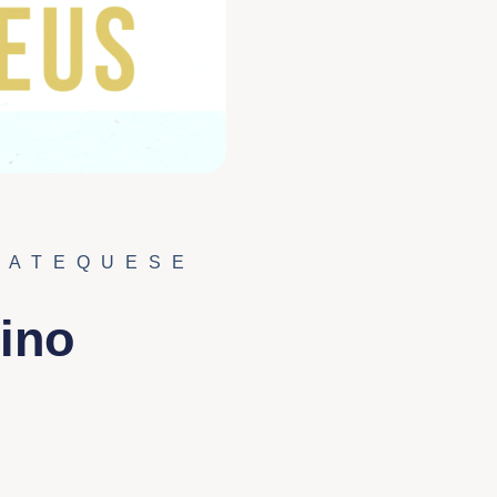
CATEQUESE
eino