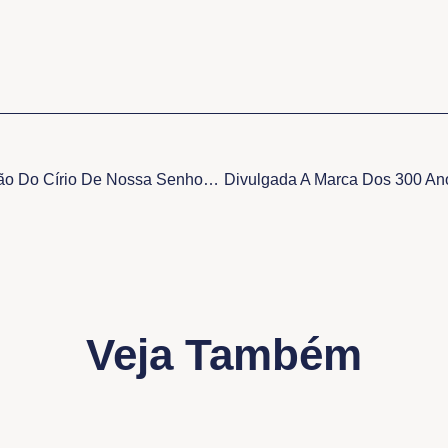
Programação Do 66º Edição Do Círio De Nossa Senhora Das Graças – Icoaraci
Veja Também