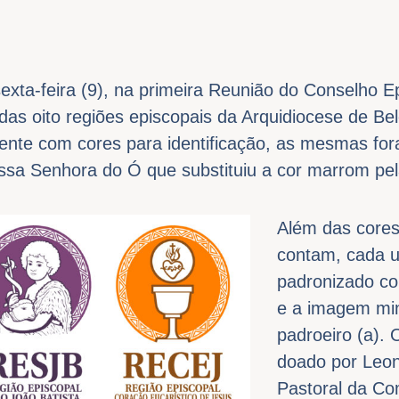
sexta-feira (9), na primeira Reunião do Conselho 
 das oito regiões episcopais da Arquidiocese de Be
nte com cores para identificação, as mesmas fo
sa Senhora do Ó que substituiu a cor marrom pela
Além das cores
contam, cada 
padronizado c
e a imagem min
padroeiro (a). 
doado por Leon
Pastoral da Co