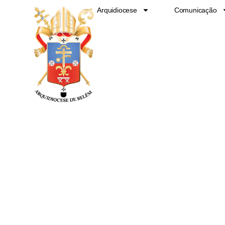
Ir
Arquidiocese
Comunicação
para
o
conteúdo