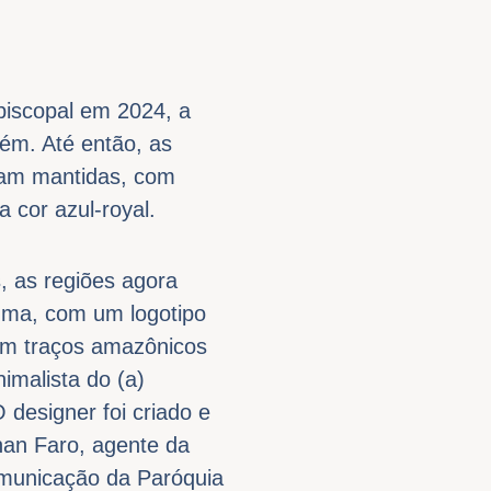
Episcopal em 2024, a
lém. Até então, as
ram mantidas, com
 cor azul-royal.
, as regiões agora
uma, com um logotipo
om traços amazônicos
imalista do (a)
O designer foi criado e
an Faro, agente da
municação da Paróquia