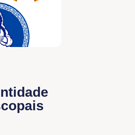
entidade
scopais