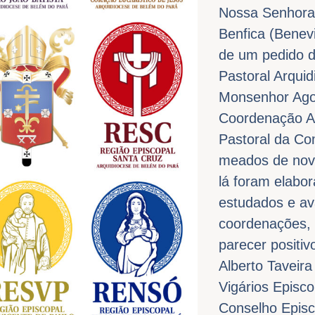
Nossa Senhora
Benfica (Benevi
de um pedido 
Pastoral Arqui
Monsenhor Agos
Coordenação A
Pastoral da C
meados de nov
lá foram elabo
estudados e av
coordenações
parecer positi
Alberto Taveira
Vigários Episc
Conselho Episc