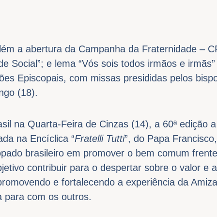
elém a abertura da Campanha da Fraternidade – 
e Social”; e lema “Vós sois todos irmãos e irmãs” 
iões Episcopais, com missas presididas pelos bispo
ngo (18).
sil na Quarta-Feira de Cinzas (14), a 60ª edição
rada na Encíclica “
Fratelli Tutti
”, do Papa Francisco,
pado brasileiro em promover o bem comum frente 
etivo contribuir para o despertar sobre o valor e 
promovendo e fortalecendo a experiência da Amiza
ça para com os outros.