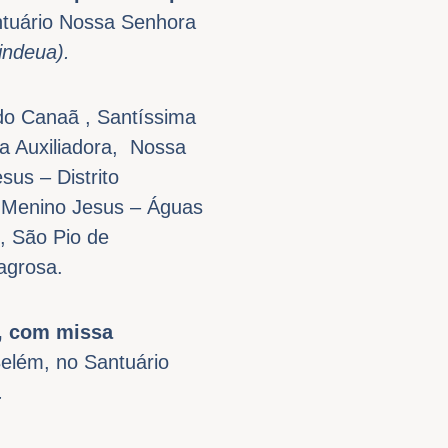
ntuário Nossa Senhora
indeua).
do Canaã , Santíssima
a Auxiliadora, Nossa
us – Distrito
o Menino Jesus – Águas
, São Pio de
agrosa.
, com missa
Belém, no Santuário
.