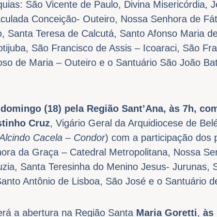
uias: São Vicente de Paulo, Divina Misericórdia,
ulada Conceição- Outeiro, Nossa Senhora de Fát
, Santa Teresa de Calcutá, Santo Afonso Maria de
otijuba, São Francisco de Assis – Icoaraci, São Fr
so de Maria – Outeiro e o Santuário São João Ba
 domingo (18) pela Região Sant’Ana, às 7h, co
tinho Cruz
, Vigário Geral da Arquidiocese de Be
Alcindo Cacela – Condor
) com a participação dos
ora da Graça – Catedral Metropolitana, Nossa Se
uzia, Santa Teresinha do Menino Jesus- Jurunas,
Santo Antônio de Lisboa, São José e o Santuário 
rá a abertura na Região Santa
Maria Goretti
,
às