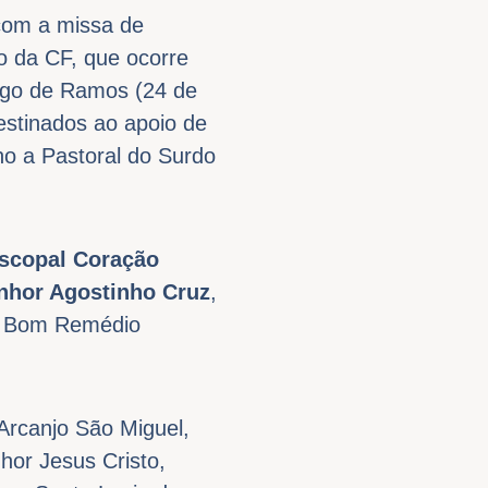
com a missa de
do da CF, que ocorre
ngo de Ramos (24 de
estinados ao apoio de
no a Pastoral do Surdo
scopal
Coração
nhor
Agostinho Cruz
,
do Bom Remédio
Arcanjo São Miguel,
hor Jesus Cristo,