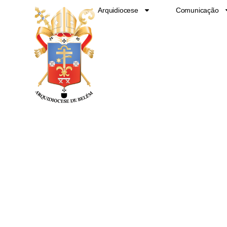
Ir
Arquidiocese
Comunicação
para
o
conteúdo