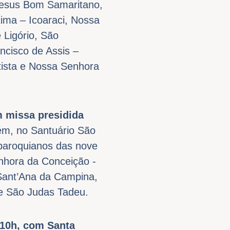
 Jesus Bom Samaritano,
ima – Icoaraci, Nossa
 Ligório, São
ancisco de Assis –
tista e Nossa Senhora
m missa presidida
lém, no Santuário São
 paroquianos das nove
nhora da Conceição -
 Sant’Ana da Campina,
de São Judas Tadeu.
10h, com Santa