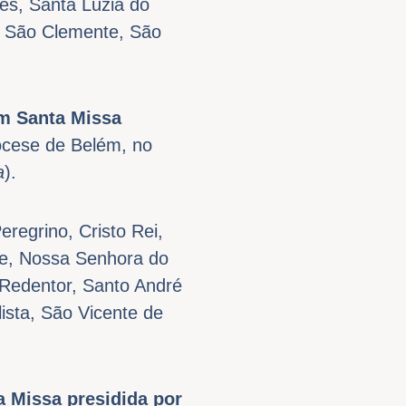
s, Santa Luzia do
, São Clemente, São
m Santa Missa
iocese de Belém, no
a
).
regrino, Cristo Rei,
pe, Nossa Senhora do
 Redentor, Santo André
ista, São Vicente de
 Missa presidida por