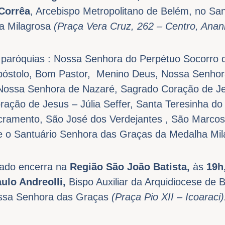
Corrêa
, Arcebispo Metropolitano de Belém, no Sa
a Milagrosa
(Praça Vera Cruz, 262 – Centro, Anan
 paróquias : Nossa Senhora do Perpétuo Socorro 
póstolo, Bom Pastor, Menino Deus, Nossa Senhor
 Nossa Senhora de Nazaré, Sagrado Coração de Jes
oração de Jesus – Júlia Seffer, Santa Teresinha d
cramento, São José dos Verdejantes , São Marcos
X e o Santuário Senhora das Graças da Medalha Mil
ado encerra na
Região São João Batista,
às
19h
ulo Andreolli,
Bispo Auxiliar da Arquidiocese de 
ossa Senhora das Graças
(Praça Pio XII – Icoaraci)