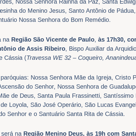
rdes, Nossa Senhora Rainha da Paz, Santa Edwige
esinha do Menino Jesus, Santo Antônio de Pádua
antuário Nossa Senhora do Bom Remédio.
á na
Região São Vicente de Paulo
,
às
17h30, co
tônio de Assis Ribeiro
, Bispo Auxiliar da Arquid
e Cássia (
Travessa WE 32 – Coqueiro, Ananindeu
paróquias: Nossa Senhora Mãe da Igreja, Cristo Pe
, Ascensão do Senhor, Nossa Senhora de Guadalu
ãe de Deus, Santa Paula Frassinetti, Santíssimo
 de Loyola, São José Operário, São Lucas Evangel
do Senhor e o Santuário Santa Rita de Cássia.
 será na
Região Menino Deus, às 19h com Santa