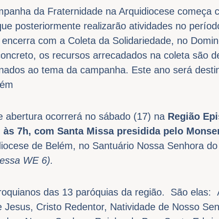
panha da Fraternidade na Arquidiocese começa 
que posteriormente realizarão atividades no perío
encerra com a Coleta da Solidariedade, no Domi
ncreto, os recursos arrecadados na coleta são d
ionados ao tema da campanha. Este ano será desti
lém
e abertura ocorrerá no sábado (17) na
Região Epi
,
às 7h, com Santa Missa presidida pelo Monse
idiocese de Belém, no Santuário Nossa Senhora 
vessa WE 6).
aroquianos das 13 paróquias da região. São elas: 
 Jesus, Cristo Redentor, Natividade de Nosso Sen