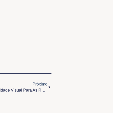
Próximo
Próximo
Arquidiocese Lança Nova Identidade Visual Para As Regiões Episcopais