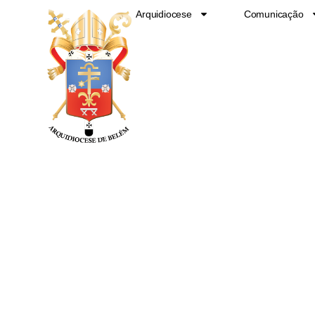
Ir
Arquidiocese
Comunicação
para
o
conteúdo