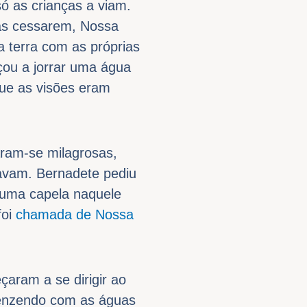
só as crianças a viam.
tas cessarem, Nossa
 terra com as próprias
çou a jorrar uma água
que as visões eram
ram-se milagrosas,
avam. Bernadete pediu
e uma capela naquele
foi
chamada de Nossa
çaram a se dirigir ao
benzendo com as águas