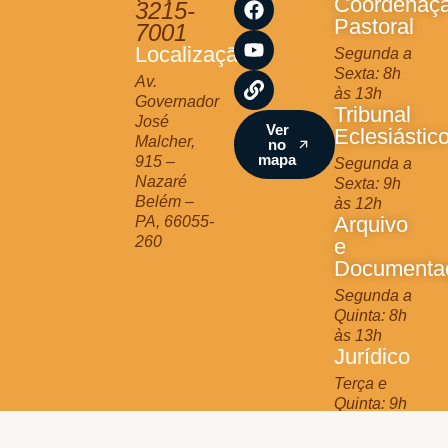
Coordenaç
3215-
t
e
t
k
Pastoral
7001
a
b
u
Localização
Segunda a
g
o
b
Sexta: 8h
r
o
e
Av.
às 13h
a
k
Governador
Tribunal
m
José
Ver
Eclesiástic
Malcher,
no
mapa
915 –
Segunda a
Nazaré
Sexta: 9h
Belém –
às 12h
Arquivo
PA, 66055-
260
e
Documenta
Segunda a
Quinta: 8h
às 13h
Jurídico
Terça e
Quinta: 9h
às 11h