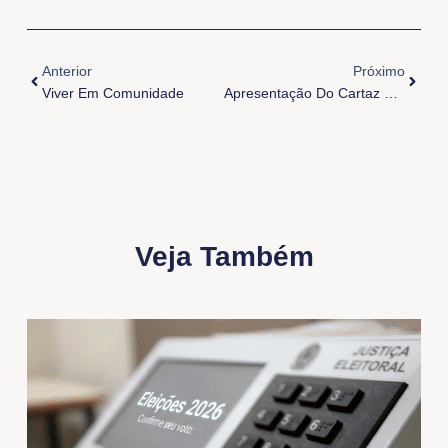
Anterior
Próxi
Anterior
Próximo
Viver Em Comunidade
Apresentação Do Cartaz Do Círio De Nazaré 2021
Veja Também