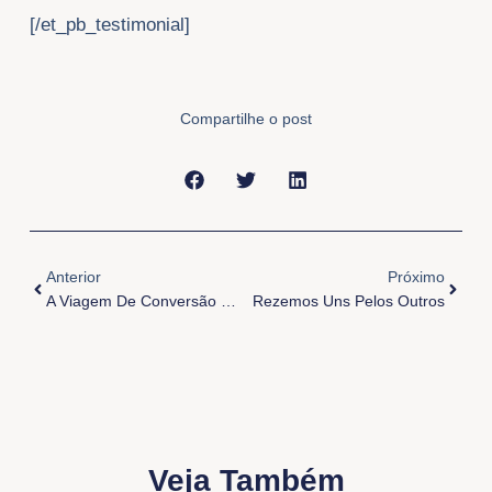
[/et_pb_testimonial]
Compartilhe o post
Anterior
Próxi
Anterior
Próximo
A Viagem De Conversão Dos Reis Magos
Rezemos Uns Pelos Outros
Veja Também