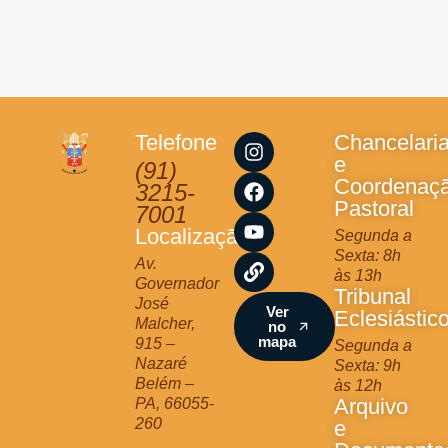
I
F
Y
L
Telefone
Chancelari
n
a
o
i
e
(91)
s
c
u
n
Coordenaç
3215-
t
e
t
k
Pastoral
7001
a
b
u
Localização
Segunda a
g
o
b
Sexta: 8h
r
o
e
Av.
às 13h
a
k
Governador
Tribunal
m
José
Ver
Eclesiástic
Malcher,
no
mapa
915 –
Segunda a
Nazaré
Sexta: 9h
Belém –
às 12h
Arquivo
PA, 66055-
260
e