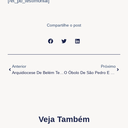
[/et_pb_testimonial]
Compartilhe o post
Anterior
Próxi
Anterior
Próximo
Arquidiocese De Belém Terá Seu Quarto Santuário
O Óbolo De São Pedro E Sua Ajuda Ao Redor Do Mundo
Veja Também