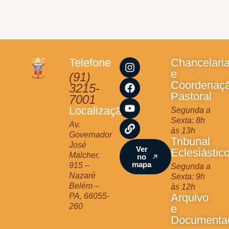
I
F
Y
L
Telefone
Chancelari
n
a
o
i
e
(91)
s
c
u
n
Coordenaç
3215-
t
e
t
k
Pastoral
7001
a
b
u
Localização
Segunda a
g
o
b
Sexta: 8h
r
o
e
Av.
às 13h
a
k
Governador
Tribunal
m
José
Ver
Eclesiástic
Malcher,
no
mapa
915 –
Segunda a
Nazaré
Sexta: 9h
Belém –
às 12h
Arquivo
PA, 66055-
260
e
Documenta