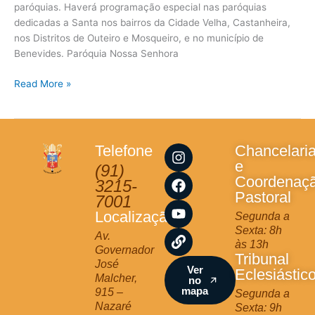
paróquias. Haverá programação especial nas paróquias
dedicadas a Santa nos bairros da Cidade Velha, Castanheira,
nos Distritos de Outeiro e Mosqueiro, e no município de
Benevides. Paróquia Nossa Senhora
Read More »
I
F
Y
L
Telefone
Chancelari
n
a
o
i
e
(91)
s
c
u
n
Coordenaç
3215-
t
e
t
k
Pastoral
7001
a
b
u
Localização
Segunda a
g
o
b
Sexta: 8h
r
o
e
Av.
às 13h
a
k
Governador
Tribunal
m
José
Ver
Eclesiástic
Malcher,
no
mapa
915 –
Segunda a
Nazaré
Sexta: 9h