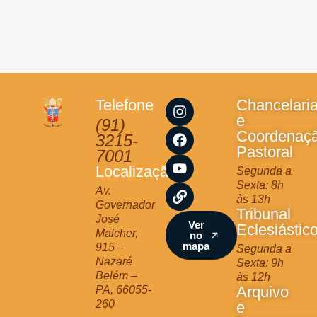
I
F
Y
L
Telefone
Chancelari
n
a
o
i
e
(91)
s
c
u
n
Coordenaç
3215-
t
e
t
k
Pastoral
7001
a
b
u
Localização
Segunda a
g
o
b
Sexta: 8h
r
o
e
Av.
às 13h
a
k
Governador
Tribunal
m
José
Ver
Eclesiástic
Malcher,
no
mapa
915 –
Segunda a
Nazaré
Sexta: 9h
Belém –
às 12h
Arquivo
PA, 66055-
260
e