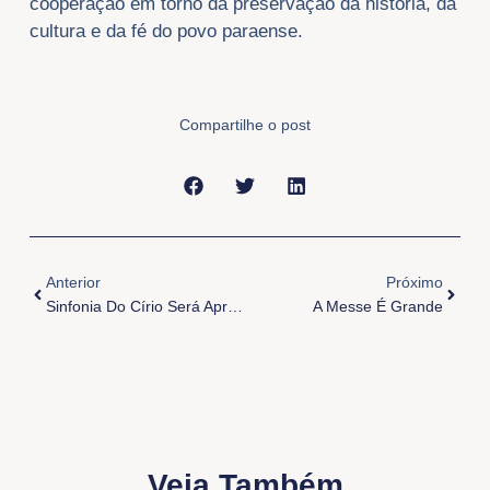
cooperação em torno da preservação da história, da
cultura e da fé do povo paraense.
Compartilhe o post
Anterior
Próxi
Anterior
Próximo
Sinfonia Do Círio Será Apresentada Ao Clero De Belém Em Concerto Especial Nos Mercedários
A Messe É Grande
Veja Também