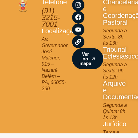
I
F
Y
L
Telefone
Chancelari
n
a
o
i
e
(91)
s
c
u
n
Coordenaç
3215-
t
e
t
k
Pastoral
7001
a
b
u
Localização
Segunda a
g
o
b
Sexta: 8h
r
o
e
Av.
às 13h
a
k
Governador
Tribunal
m
José
Ver
Eclesiástic
Malcher,
no
mapa
915 –
Segunda a
Nazaré
Sexta: 9h
Belém –
às 12h
Arquivo
PA, 66055-
260
e
Documenta
Segunda a
Quinta: 8h
às 13h
Jurídico
Terça e