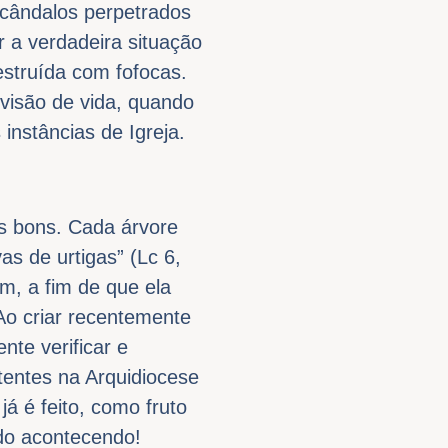
scândalos perpetrados
r a verdadeira situação
struída com fofocas.
visão de vida, quando
nstâncias de Igreja.
os bons. Cada árvore
s de urtigas” (Lc 6,
m, a fim de que ela
 Ao criar recentemente
nte verificar e
stentes na Arquidiocese
já é feito, como fruto
odo acontecendo!