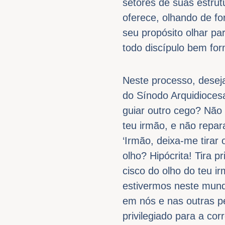
setores de suas estru
oferece, olhando de fo
seu propósito olhar pa
todo discípulo bem fo
Neste processo, deseja
do Sínodo Arquidioces
guiar outro cego? Não 
teu irmão, e não repar
‘Irmão, deixa-me tirar
olho? Hipócrita! Tira p
cisco do olho do teu i
estivermos neste mundo
em nós e nas outras p
privilegiado para a c