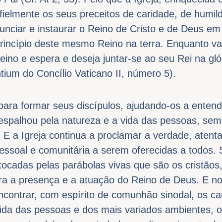
fielmente os seus preceitos de caridade, de humi
unciar e instaurar o Reino de Cristo e de Deus em
princípio deste mesmo Reino na terra. Enquanto va
no e espera e deseja juntar-se ao seu Rei na glór
um do Concílio Vaticano II, número 5).
ara formar seus discípulos, ajudando-os a entend
 espalhou pela natureza e a vida das pessoas, se
) E a Igreja continua a proclamar a verdade, atent
ssoal e comunitária a serem oferecidas a todos. 
ocadas pelas parábolas vivas que são os cristãos
ra a presença e a atuação do Reino de Deus. E no
ontrar, com espírito de comunhão sinodal, os c
vida das pessoas e dos mais variados ambientes, o