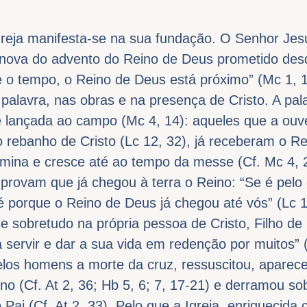
Igreja manifesta-se na sua fundação. O Senhor Jesu
 nova do advento do Reino de Deus prometido des
e o tempo, o Reino de Deus está próximo” (Mc 1, 15
palavra, nas obras e na presença de Cristo. A pa
 lançada ao campo (Mc 4, 14): aqueles que a ouv
 rebanho de Cristo (Lc 12, 32), já receberam o Rei
rmina e cresce até ao tempo da messe (Cf. Mc 4,
provam que já chegou à terra o Reino: “Se é pel
 porque o Reino de Deus já chegou até vós” (Lc 1
e sobretudo na própria pessoa de Cristo, Filho de
servir e dar a sua vida em redenção por muitos” 
pelos homens a morte da cruz, ressuscitou, apare
no (Cf. At 2, 36; Hb 5, 6; 7, 17-21) e derramou so
 Pai (Cf. At 2, 33). Pelo que a Igreja, enriquecid