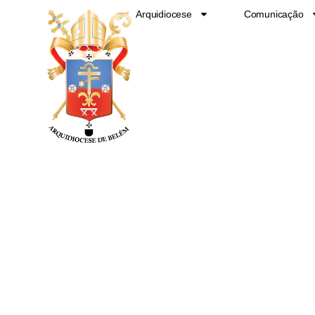
Ir
Arquidiocese
Comunicação
para
o
conteúdo