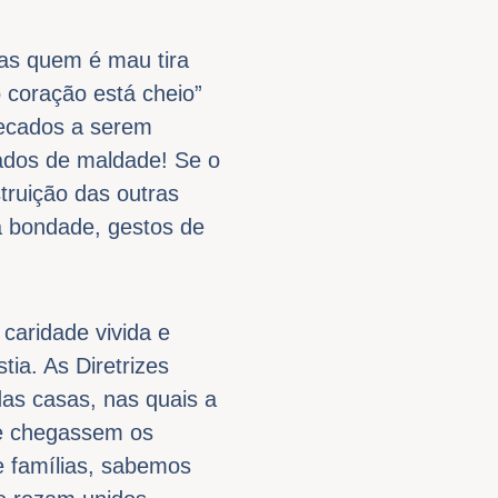
as quem é mau tira
 coração está cheio”
pecados a serem
ados de maldade! Se o
truição das outras
a bondade, gestos de
caridade vivida e
ia. As Diretrizes
as casas, nas quais a
que chegassem os
e famílias, sabemos