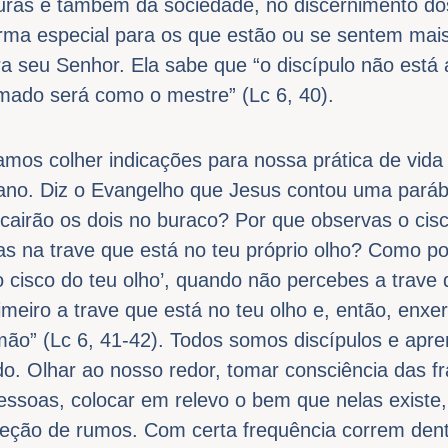
turas e também da sociedade, no discernimento do
rma especial para os que estão ou se sentem mais 
ra seu Senhor. Ela sabe que “o discípulo não está
rmado será como o mestre” (Lc 6, 40).
mos colher indicações para nossa prática de vida
ano. Diz o Evangelho que Jesus contou uma pará
cairão os dois no buraco? Por que observas o cis
as na trave que está no teu próprio olho? Como po
 o cisco do teu olho’, quando não percebes a trave 
rimeiro a trave que está no teu olho e, então, enxe
rmão” (Lc 6, 41-42). Todos somos discípulos e apr
. Olhar ao nosso redor, tomar consciência das fr
essoas, colocar em relevo o bem que nelas exist
orreção de rumos. Com certa frequência correm de