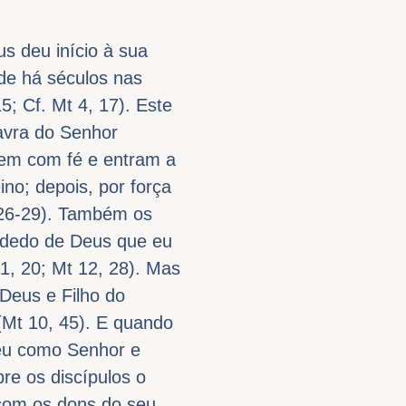
s deu início à sua
de há séculos nas
; Cf. Mt 4, 17). Este
lavra do Senhor
em com fé e entram a
no; depois, por força
 26-29). Também os
o dedo de Deus que eu
1, 20; Mt 12, 28). Mas
 Deus e Filho do
(Mt 10, 45). E quando
ceu como Senhor e
bre os discípulos o
a com os dons do seu