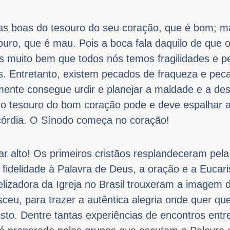
as boas do tesouro do seu coração, que é bom; m
uro, que é mau. Pois a boca fala daquilo de que o
s muito bem que todos nós temos fragilidades e 
. Entretanto, existem pecados de fraqueza e pec
mente consegue urdir e planejar a maldade e a des
, o tesouro do bom coração pode e deve espalhar 
icórdia. O Sínodo começa no coração!
 alto! Os primeiros cristãos resplandeceram pela 
idelidade à Palavra de Deus, a oração e a Eucarist
lizadora da Igreja no Brasil trouxeram a imagem d
sceu, para trazer a autêntica alegria onde quer 
isto. Dentre tantas experiências de encontros entr