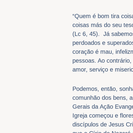
“Quem é bom tira cois
coisas más do seu teso
(Lc 6, 45). Já sabemo
perdoados e superados
coração é mau, infeliz
pessoas. Ao contrário
amor, serviço e miser
Podemos, então, sonhar
comunhão dos bens, a f
Gerais da Ação Evange
Igreja começou e flore
discípulos de Jesus Cr