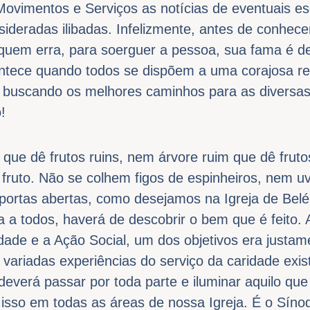
Movimentos e Serviços as notícias de eventuais e
ideradas ilibadas. Infelizmente, antes de conhece
quem erra, para soerguer a pessoa, sua fama é de
ntece quando todos se dispõem a uma corajosa re
uscando os melhores caminhos para as diversas i
!
 que dê frutos ruins, nem árvore ruim que dê frut
fruto. Não se colhem figos de espinheiros, nem uva
portas abertas, como desejamos na Igreja de Belé
ra a todos, haverá de descobrir o bem que é feito.
dade e a Ação Social, um dos objetivos era justame
e variadas experiências do serviço da caridade exi
everá passar por toda parte e iluminar aquilo que 
 isso em todas as áreas de nossa Igreja. É o Sín