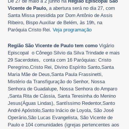
De 27 de maio a 2 junho na
Região Episcopal
São
Vicente de Paulo,
a abertura será no dia 27, com
Santa Missa presidida por Dom Antônio de Assis
Ribeiro, Bispo Auxiliar de Belém, às 19h, na
Paróquia Cristo Rei.
Veja programação
Região
São Vicente de Paulo tem como
Vigário
Episcopal o Cônego Silvio da Silva Trindade e mais
29 Sacerdotes, conta com 16 Paróquias: Cristo
Peregrino,Cristo Rei, Divino Espírito Santo,Santa
Maria Mãe de Deus,Santa Paula Frassinetti,
Mistério da Transfiguração do Senhor, Nossa
Senhora de Guadalupe, Nossa Senhora do Amparo
,Santa Rita de Cássia, Santa Teresinha do Menino
Jesus(Águas Lindas), Santíssimo Redentor,Santo
André Apóstolo,Santo Inácio de Loyola, São José
Operário,São Lucas Evangelista, São Vicente de
Paulo e 104 comunidades (igrejas pertencentes aos