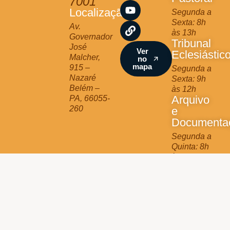
7001
a
b
u
Localização
Segunda a
g
o
b
Sexta: 8h
r
o
e
Av.
às 13h
a
k
Governador
Tribunal
m
José
Ver
Eclesiástic
Malcher,
no
mapa
915 –
Segunda a
Nazaré
Sexta: 9h
Belém –
às 12h
Arquivo
PA, 66055-
260
e
Documenta
Segunda a
Quinta: 8h
às 13h
Jurídico
Terça e
Quinta: 9h
às 11h
Arquidiocese de Belém © 2025 - All Rights Reserved