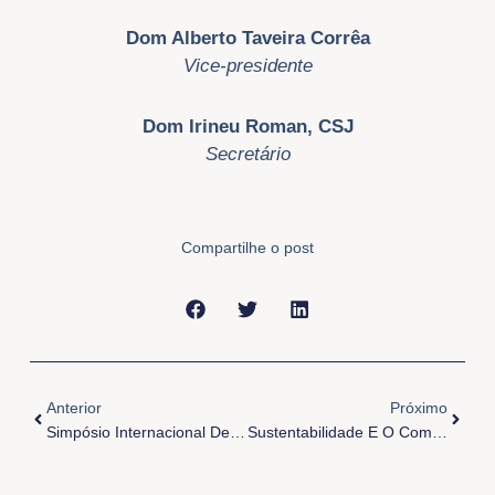
Dom Alberto Taveira Corrêa
Vice-presidente
Dom Irineu Roman, CSJ
Secretário
Compartilhe o post
Anterior
Próxi
Anterior
Próximo
Simpósio Internacional De Mariologia
Sustentabilidade E O Combate À Pobreza São Focos Do Dia Mundial Do Turismo