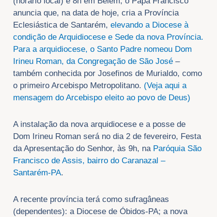
(horário local) e 8h em Belém, o Papa Francisco
anuncia que, na data de hoje, cria a Província
Eclesiástica de Santarém,
elevando a Diocese à
condição de Arquidiocese e Sede da nova Província.
Para a arquidiocese, o Santo Padre nomeou Dom
Irineu Roman, da Congregação de São José
–
também conhecida por Josefinos de Murialdo, como
o primeiro Arcebispo Metropolitano.
(Veja aqui a
mensagem do Arcebispo eleito ao povo de Deus)
A instalação da nova arquidiocese e a posse de
Dom Irineu Roman será no dia 2 de fevereiro, Festa
da Apresentação do Senhor, às 9h, na
Paróquia São
Francisco de Assis, bairro do Caranazal –
Santarém-PA
.
A recente província terá como sufragâneas
(dependentes): a Diocese de Óbidos-PA; a nova