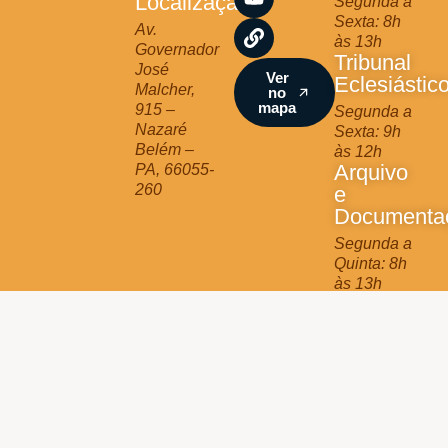
Localização
Segunda a
g
o
b
Sexta: 8h
r
o
e
Av.
às 13h
a
k
Governador
Tribunal
m
José
Ver
Eclesiástic
Malcher,
no
mapa
915 –
Segunda a
Nazaré
Sexta: 9h
Belém –
às 12h
Arquivo
PA, 66055-
260
e
Documenta
Segunda a
Quinta: 8h
às 13h
Jurídico
Terça e
Quinta: 9h
às 11h
Arquidiocese de Belém © 2025 - All Rights Reserved