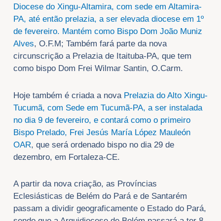
Diocese do Xingu-Altamira, com sede em Altamira-
PA, até então prelazia, a ser elevada diocese em 1º
de fevereiro. Mantém como Bispo Dom João Muniz
Alves
, O.F.M; Também fará parte da nova
circunscrição a Prelazia de Itaituba-PA, que tem
como bispo Dom Frei Wilmar Santin, O.Carm.
Hoje também é criada a nova
Prelazia do Alto Xingu-
Tucumã, com Sede em Tucumã-PA, a ser instalada
no dia 9 de fevereiro, e contará como o primeiro
Bispo Prelado, Frei Jesús María López Mauleón
OAR
, que será ordenado bispo no dia 29 de
dezembro, em Fortaleza-CE.
A partir da nova criação, as Províncias
Eclesiásticas de Belém do Pará e de Santarém
passam a dividir geograficamente o Estado do Pará,
sendo que a Arquidiocese de Belém passará a ter 8