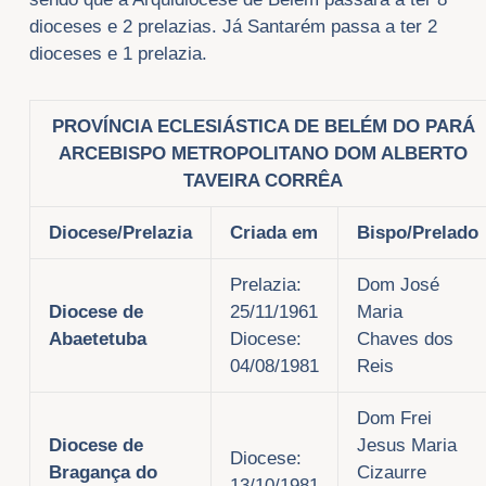
dioceses e 2 prelazias. Já Santarém passa a ter 2
dioceses e 1 prelazia.
PROVÍNCIA ECLESIÁSTICA DE BELÉM DO PARÁ
ARCEBISPO METROPOLITANO DOM ALBERTO
TAVEIRA CORRÊA
Diocese/Prelazia
Criada em
Bispo/Prelado
Prelazia:
Dom José
Diocese de
25/11/1961
Maria
Abaetetuba
Diocese:
Chaves dos
04/08/1981
Reis
Dom Frei
Diocese de
Jesus Maria
Diocese:
Bragança do
Cizaurre
13/10/1981