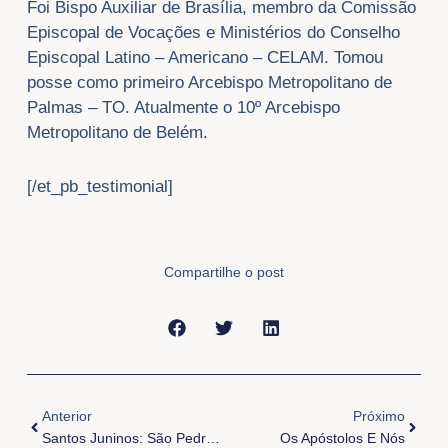
Foi Bispo Auxiliar de Brasília, membro da Comissão
Episcopal de Vocações e Ministérios do Conselho
Episcopal Latino – Americano – CELAM. Tomou
posse como primeiro Arcebispo Metropolitano de
Palmas – TO. Atualmente o 10º Arcebispo
Metropolitano de Belém.
[/et_pb_testimonial]
Compartilhe o post
Anterior
Próxi
Anterior
Próximo
Santos Juninos: São Pedro E São Paulo
Os Apóstolos E Nós