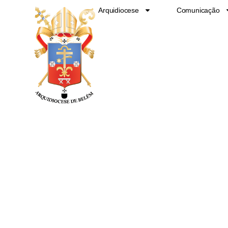
Ir
Arquidiocese
Comunicação
para
o
conteúdo