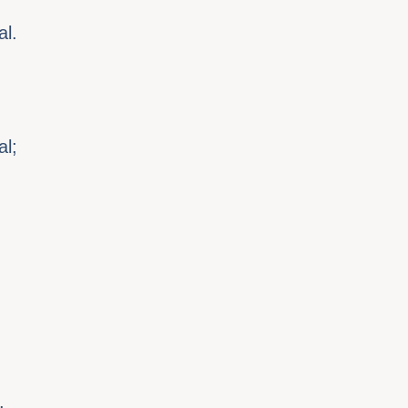
al.
al;
.