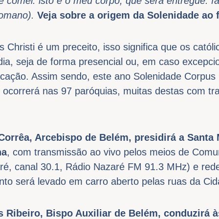
e comei: isto é o meu corpo, que será entregue. f
Romano).
Veja sobre a origem da Solenidade ao f
Christi é um preceito, isso significa que os catól
dia, seja de forma presencial ou, em caso excepc
cação. Assim sendo, este ano Solenidade Corpus C
 ocorrerá nas 97 paróquias, muitas destas com tr
Corrêa, Arcebispo de Belém, presidirá a Santa 
na
, com transmissão ao vivo pelos meios de Comu
ré, canal 30.1, Rádio Nazaré FM 91.3 MHz) e rede
to será levado em carro aberto pelas ruas da Cid
 Ribeiro, Bispo Auxiliar de Belém, conduzirá à