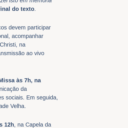
azei isto em memória
inal do texto
.
icos devem participar
ional, acompanhar
hristi, na
ansmissão ao vivo
Missa às 7h, na
nicação da
s sociais. Em seguida,
ade Velha.
s 12h
, na Capela da