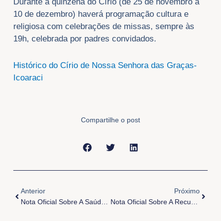
Durante a quinzena do Círio (de 25 de novembro a
10 de dezembro) haverá programação cultura e
religiosa com celebrações de missas, sempre às
19h, celebrada por padres convidados.
Histórico do Círio de Nossa Senhora das Graças-
Icoaraci
Compartilhe o post
Anterior
Próxi
Anterior
Próximo
Nota Oficial Sobre A Saúde De Dom Alberto Taveira Corrêa
Nota Oficial Sobre A Recuperação De Dom Alberto Taveira Corrêa