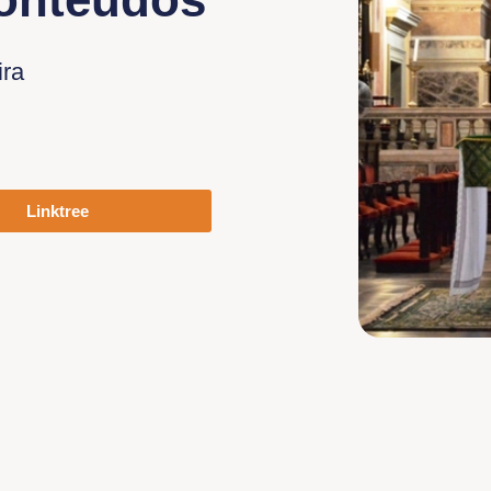
ira
Linktree