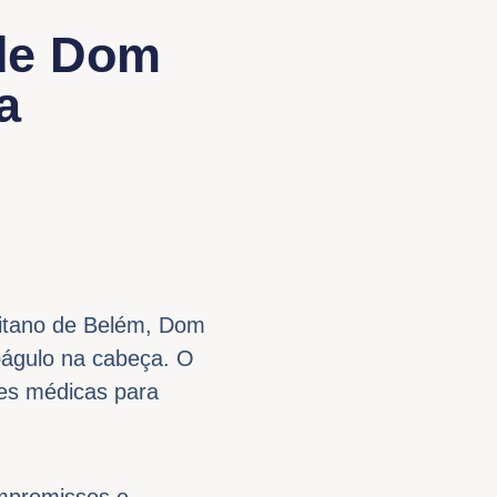
 de Dom
a
litano de Belém, Dom
coágulo na cabeça. O
es médicas para
mpromissos e