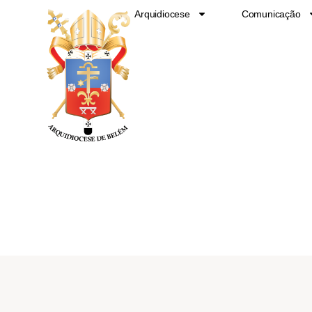
Ir
Arquidiocese
Comunicação
para
o
conteúdo