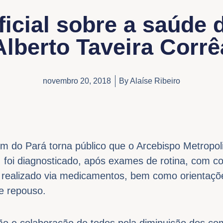
ficial sobre a saúde
Alberto Taveira Corrê
novembro 20, 2018
By
Alaíse Ribeiro
ém do Pará torna público que o Arcebispo Metropo
, foi diagnosticado, após exames de rotina, com 
 realizado via medicamentos, bem como orientaçõ
e repouso.
o e colaboração de todos pela diminuição dos co