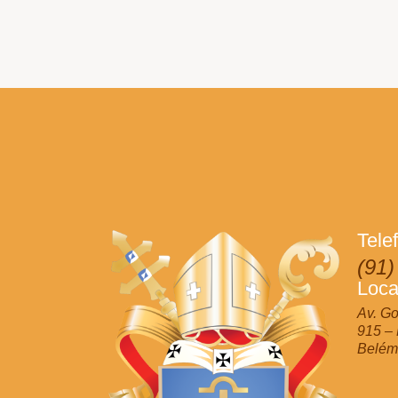
Tele
(91)
Loca
Av. Go
915 –
Belém