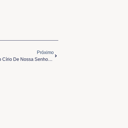
Próximo
Próximo
Programação Do 66º Edição Do Círio De Nossa Senhora Das Graças – Icoaraci