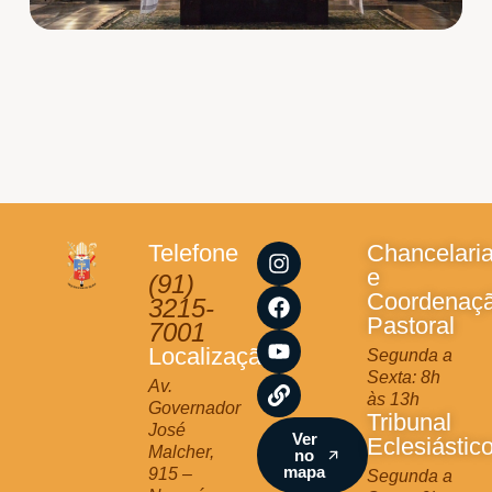
I
F
Y
L
Telefone
Chancelari
n
a
o
i
e
(91)
s
c
u
n
Coordenaç
3215-
t
e
t
k
Pastoral
7001
a
b
u
Localização
Segunda a
g
o
b
Sexta: 8h
r
o
e
Av.
às 13h
a
k
Governador
Tribunal
m
José
Ver
Eclesiástic
Malcher,
no
mapa
915 –
Segunda a