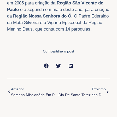
em 2005 para criação da
Região São Vicente de
Paulo
e a segunda em maio deste ano, para criação
da
Região
Nossa Senhora do Ó.
O Padre Ederaldo
da Mata Silveira é o Vigário Episcopal da Região
Menino Deus, que conta com 14 paróquias.
Compartilhe o post
Anterior
Próxi
Anterior
Próximo
Semana Missionária Em Preparação Para Festividade De Santa Teresinha
Dia De Santa Terezinha Do Menino Jesus