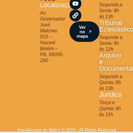
a
b
u
Localização
Segunda a
g
o
b
Sexta: 8h
r
o
e
Av.
às 13h
a
k
Governador
Tribunal
m
José
Ver
Eclesiástic
Malcher,
no
mapa
915 –
Segunda a
Nazaré
Sexta: 9h
Belém –
às 12h
Arquivo
PA, 66055-
260
e
Documenta
Segunda a
Quinta: 8h
às 13h
Jurídico
Terça e
Quinta: 9h
às 11h
Arquidiocese de Belém © 2025 - All Rights Reserved