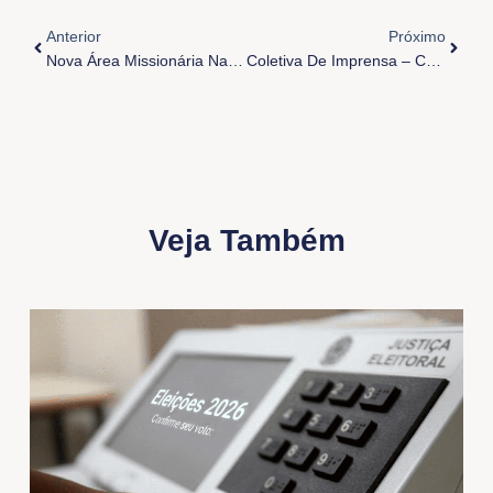
Anterior
Próxi
Anterior
Próximo
Nova Área Missionária Na Arquidiocese De Belém
Coletiva De Imprensa – Comunicado Papal
Veja Também