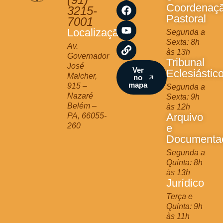
s
c
u
n
Coordenaç
3215-
t
e
t
k
Pastoral
7001
a
b
u
Localização
Segunda a
g
o
b
Sexta: 8h
r
o
e
Av.
às 13h
a
k
Governador
Tribunal
m
José
Ver
Eclesiástic
Malcher,
no
mapa
915 –
Segunda a
Nazaré
Sexta: 9h
Belém –
às 12h
Arquivo
PA, 66055-
260
e
Documenta
Segunda a
Quinta: 8h
às 13h
Jurídico
Terça e
Quinta: 9h
às 11h