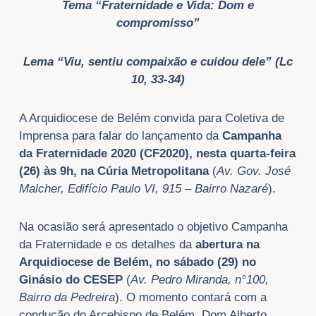
Tema “Fraternidade e Vida: Dom e
compromisso”
Lema “Viu, sentiu compaixão e cuidou dele” (Lc
10, 33-34)
A Arquidiocese de Belém convida para Coletiva de
Imprensa para falar do lançamento da
Campanha
da Fraternidade 2020 (CF2020),
nesta quarta-feira
(26) às 9h, na Cúria Metropolitana
(
Av. Gov. José
Malcher, Edifício Paulo VI, 915 – Bairro Nazaré
).
Na ocasião será apresentado o objetivo Campanha
da Fraternidade e os detalhes da
abertura na
Arquidiocese de Belém, no sábado (29) no
Ginásio do CESEP
(
Av. Pedro Miranda, n°100,
Bairro da Pedreira
). O momento contará com a
condução do Arcebispo de Belém, Dom Alberto