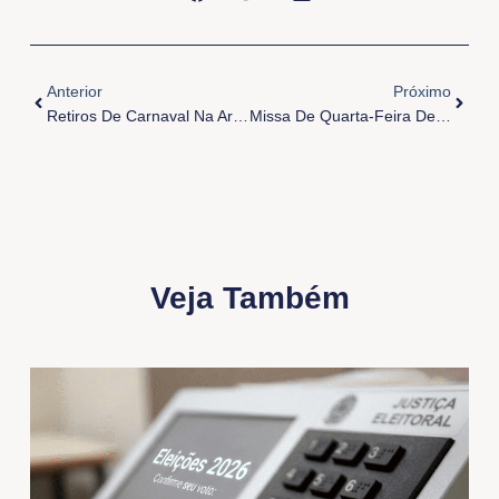
Anterior
Próxi
Anterior
Próximo
Retiros De Carnaval Na Arquidiocese De Belém
Missa De Quarta-Feira De Cinzas
Veja Também