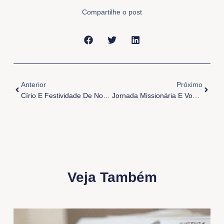
Compartilhe o post
Anterior
Próxi
Anterior
Próximo
Círio E Festividade De Nossa Senhora Do Carmo
Jornada Missionária E Vocacional
Veja Também