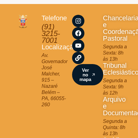
I
F
Y
L
Telefone
Chancelari
n
a
o
i
e
(91)
s
c
u
n
Coordenaç
3215-
t
e
t
k
Pastoral
7001
a
b
u
Localização
Segunda a
g
o
b
Sexta: 8h
r
o
e
Av.
às 13h
a
k
Governador
Tribunal
m
José
Ver
Eclesiástic
Malcher,
no
mapa
915 –
Segunda a
Nazaré
Sexta: 9h
Belém –
às 12h
Arquivo
PA, 66055-
260
e
Documenta
Segunda a
Quinta: 8h
às 13h