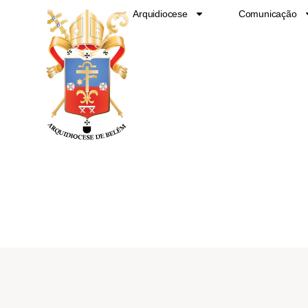
Ir
Arquidiocese
Comunicação
para
o
conteúdo