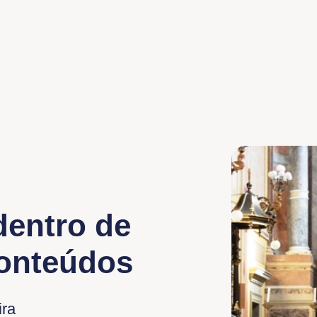
dentro de
conteúdos
ira