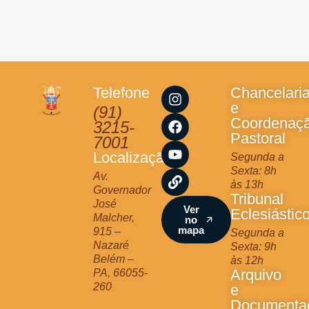
I
F
Y
L
Telefone
Chancelari
n
a
o
i
e
(91)
s
c
u
n
Coordenaç
3215-
t
e
t
k
Pastoral
7001
a
b
u
Localização
Segunda a
g
o
b
Sexta: 8h
r
o
e
Av.
às 13h
a
k
Governador
Tribunal
m
José
Ver
Eclesiástic
Malcher,
no
mapa
915 –
Segunda a
Nazaré
Sexta: 9h
Belém –
às 12h
Arquivo
PA, 66055-
260
e
Documenta