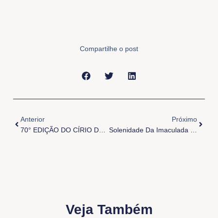
Compartilhe o post
Anterior
Próxi
Anterior
Próximo
70° EDIÇÃO DO CÍRIO DE NOSSA SENHORA DAS GRAÇAS
Solenidade Da Imaculada Conceição De Nossa Senhora
Veja Também