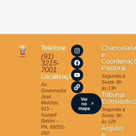
I
F
Y
L
Telefone
Chancelari
n
a
o
i
e
(91)
s
c
u
n
Coordenaç
3215-
t
e
t
k
Pastoral
7001
a
b
u
Localização
Segunda a
g
o
b
Sexta: 8h
r
o
e
Av.
às 13h
a
k
Governador
Tribunal
m
José
Ver
Eclesiástic
Malcher,
no
mapa
915 –
Segunda a
Nazaré
Sexta: 9h
Belém –
às 12h
Arquivo
PA, 66055-
260
e