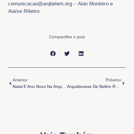
comunicacao@arqbelem.org
– Alan Monteiro e
Alaíse Ribeiro
Compartilhe o post
Anterior
Próxi
Anterior
Próximo
Natal E Ano Novo Na Arquidiocese De Belém
Arquidiocese De Belém Realiza Assembleia Do Setor Da Juventude