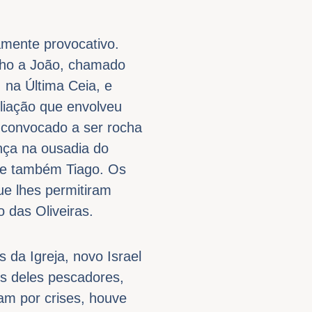
amente provocativo.
nho a João, chamado
 na Última Ceia, e
liação que envolveu
convocado a ser rocha
nça na ousadia do
ce também Tiago. Os
ue lhes permitiram
 das Oliveiras.
 da Igreja, novo Israel
os deles pescadores,
m por crises, houve