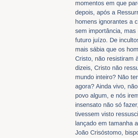
momentos em que parec
depois, após a Ressurr
homens ignorantes a cr
sem importância, mas 
futuro juízo. De incul
mais sábia que os home
Cristo, não resistiram
dizeis, Cristo não res
mundo inteiro? Não ter
agora? Ainda vivo, não
povo algum, e nós ire
insensato não só fazer
tivessem visto ressusc
lançado em tamanha ave
João Crisóstomo, bisp