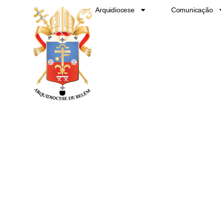
Ir
Arquidiocese
Comunicação
para
o
conteúdo