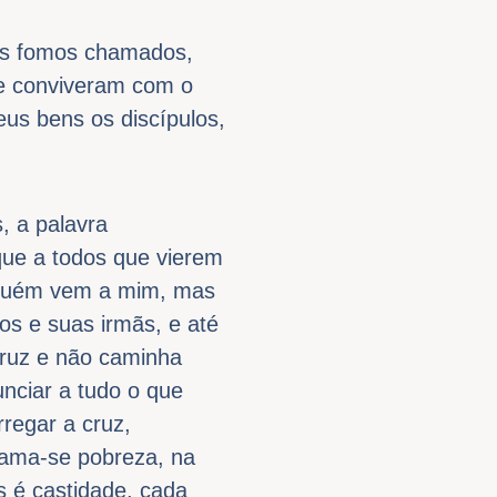
dos fomos chamados,
ue conviveram com o
us bens os discípulos,
, a palavra
que a todos que vierem
alguém vem a mim, mas
os e suas irmãs, e até
cruz e não caminha
nciar a tudo o que
rregar a cruz,
hama-se pobreza, na
s é castidade, cada