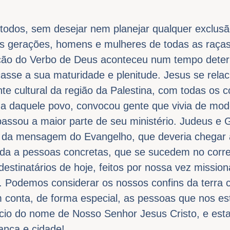
 todos, sem desejar nem planejar qualquer exclus
as gerações, homens e mulheres de todas as raças
ação do Verbo de Deus aconteceu num tempo deter
çasse a sua maturidade e plenitude. Jesus se rel
te cultural da região da Palestina, com todas os 
ngua daquele povo, convocou gente que vivia de mo
passou a maior parte de seu ministério. Judeus e 
s da mensagem do Evangelho, que deveria chegar a
ada a pessoas concretas, que se sucedem no corre
estinatários de hoje, feitos por nossa vez mission
 Podemos considerar os nossos confins da terra 
m conta, de forma especial, as pessoas que nos e
io do nome de Nosso Senhor Jesus Cristo, e est
hança e cidade!