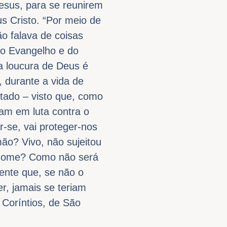
esus, para se reunirem
s Cristo. “Por meio de
ão falava de coisas
 o Evangelho e do
 a loucura de Deus é
 durante a vida de
ltado – visto que, como
ram em luta contra o
r-se, vai proteger-nos
ão? Vivo, não sujeitou
u nome? Como não será
dente que, se não o
r, jamais se teriam
 Coríntios, de São