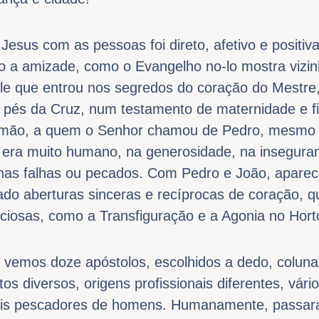
Jesus com as pessoas foi direto, afetivo e positiv
o a amizade, como o Evangelho no-lo mostra vizi
le que entrou nos segredos do coração do Mestre,
 pés da Cruz, num testamento de maternidade e fi
imão, a quem o Senhor chamou de Pedro, mesmo 
 era muito humano, na generosidade, na insegura
as falhas ou pecados. Com Pedro e João, apare
ado aberturas sinceras e recíprocas de coração, q
ciosas, como a Transfiguração e a Agonia no Horto
 vemos doze apóstolos, escolhidos a dedo, colunas
 diversos, origens profissionais diferentes, vári
ois pescadores de homens. Humanamente, passara