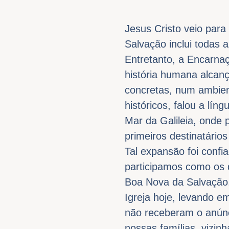
Jesus Cristo veio para
Salvação inclui todas 
Entretanto, a Encarn
história humana alcan
concretas, num ambien
históricos, falou a lí
Mar da Galileia, onde 
primeiros destinatário
Tal expansão foi confi
participamos como os d
Boa Nova da Salvação.
Igreja hoje, levando e
não receberam o anúnc
nossas famílias, vizin