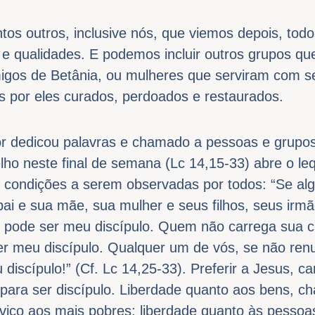
ntos outros, inclusive nós, que viemos depois, to
 e qualidades. E podemos incluir outros grupos q
gos de Betânia, ou mulheres que serviram com se
s por eles curados, perdoados e restaurados.
or dedicou palavras e chamado a pessoas e grupos
ho neste final de semana (Lc 14,15-33) abre o le
s condições a serem observadas por todos: “Se 
ai e sua mãe, sua mulher e seus filhos, seus irmã
ão pode ser meu discípulo. Quem não carrega sua 
r meu discípulo. Qualquer um de vós, se não renu
iscípulo!” (Cf. Lc 14,25-33). Preferir a Jesus, ca
 para ser discípulo. Liberdade quanto aos bens, c
rviço aos mais pobres; liberdade quanto às pessoa