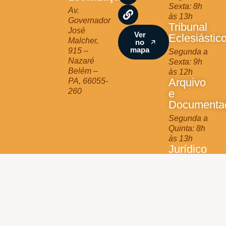
Sexta: 8h
r
o
e
Av.
às 13h
a
k
Governador
Tribunal
m
José
Ver
Eclesiástic
Malcher,
no
mapa
915 –
Segunda a
Nazaré
Sexta: 9h
Belém –
às 12h
Arquivo
PA, 66055-
260
e
Documenta
Segunda a
Quinta: 8h
às 13h
Jurídico
Terça e
Quinta: 9h
às 11h
Arquidiocese de Belém © 2025 - All Rights Reserved