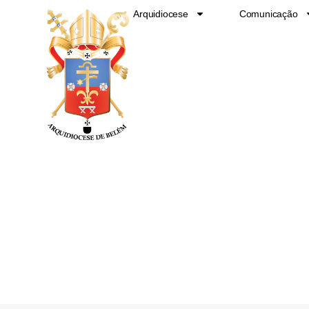
Ir
Arquidiocese
Comunicação
para
o
conteúdo