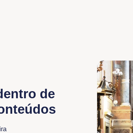
dentro de
conteúdos
ira