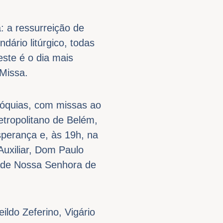
: a ressurreição de
ário litúrgico, todas
este é o dia mais
 Missa.
róquias, com missas ao
etropolitano de Belém,
sperança e, às 19h, na
uxiliar, Dom Paulo
dade Nossa Senhora de
ildo Zeferino, Vigário