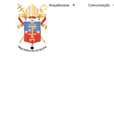
Ir
Arquidiocese
Comunicação
para
o
conteúdo