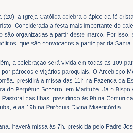
20), a Igreja Católica celebra o ápice da fé cristã
sto. Considerada a festa mais importante do calend
 são organizadas a partir deste marco. Por isso, 
atólicos, que são convocados a participar da Santa
lém, a celebração será vivida em todas as 109 pa
s por párocos e vigários paroquiais. O Arcebispo M
orrêa, presidirá a missa das 11h na Fazenda da E
a do Perpétuo Socorro, em Marituba. Já o Bispo A
 a Pastoral das Ilhas, presidindo às 9h na Comuni
ba, e às 19h na Paróquia Divina Misericórdia.
ana, haverá missa às 7h, presidida pelo Padre Jose